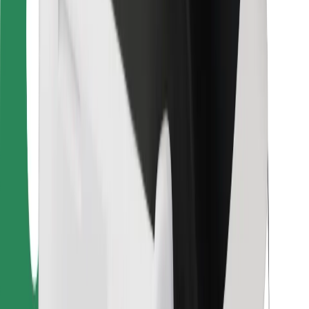
Pentru curieri
Bolt Food
Pentru proprietarii de flotă
Pentru restaurante
Bolt For Business
Altele
Furnizori
Termeni și Condiții
Cookie-uri
Securitate
Obține o cursă în câteva minute!
Descarcă aplicația Bolt