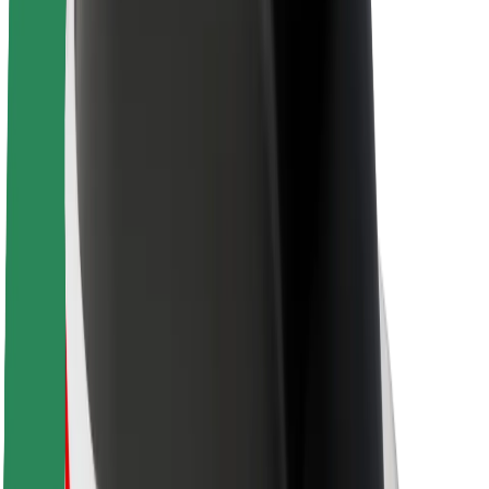
Despre Bolt
Sustenabilitatea la Bolt
Proiectul Zero
Blog
Centrul de presă
Manual de brand
Misiune
Relații cu investitorii
Conducere
Brand
Presă
Fondul Urban
Siguranță