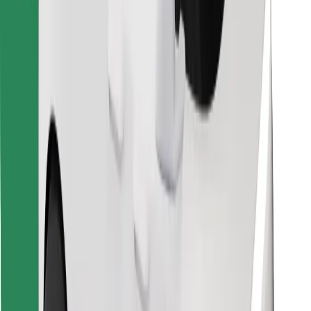
Găsește mâncarea preferată!
Descarcă aplicația Bolt Food