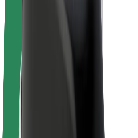
Biciclete electrice
Bolt Plus
Câștigă cu Bolt
Șoferi
Câștiguri șofer partener
Curieri
Câștiguri curier
Comercianți Bolt Food
Flote
Francize
Companie
Cariere