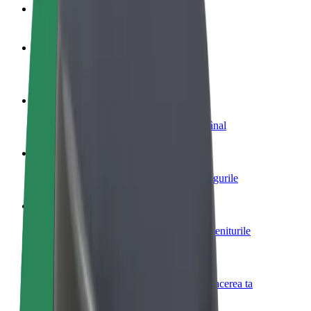
Întrebări frecvente
Devino șofer
Câștigă bani după propriile reguli
Devino curier
Livrează mâncare și câștigă bani săptămânal
Adaugă un restaurant sau un magazin
Obține mai mulți clienți și mărește-ți câștigurile
Înscrie-te ca administrator de flotă
Înregistrează-ți flota la Bolt și mărește-ți veniturile
Bolt for Business
Produse și servicii Bolt adaptate pentru afacerea ta