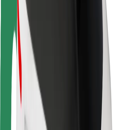
Siguranță pentru pasageri
Siguranță pentru șoferi
Siguranță pe trotinete
Laboratorul de siguranță
Orașe
Locații
Soluții pentru orașe
Aeroporturi
Stații de încărcare Bolt
Serviciul de relații clienți
Pentru pasageri
Pentru șoferi