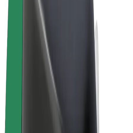
Termeni și Condiții
Confidențialitate
Cookie-uri
© 2026 Bolt Technology OÜ
Produse
Curse
Trotinete
Bolt Market
Bolt Food
Bolt Drive
Bolt for Business