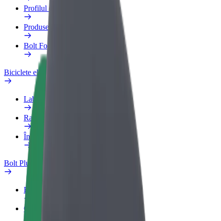
Profilul de Serviciu
Produse
Bolt Food for Business
Biciclete electrice
Laboratorul de siguranță
Raportează o problemă
Întrebări frecvente
Bolt Plus
Beneficii
Cum devii membru