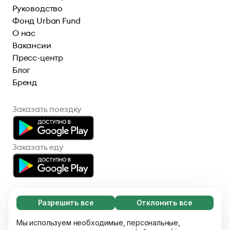
Руководство
Фонд Urban Fund
О нас
Вакансии
Пресс-центр
Блог
Бренд
Заказать поездку
Заказать еду
Разрешить все
Отклонить все
Обязательные (65)
Эти файлы необходимы для того, чтобы вы
Мы используем необходимые, персональные,
Узнать больше