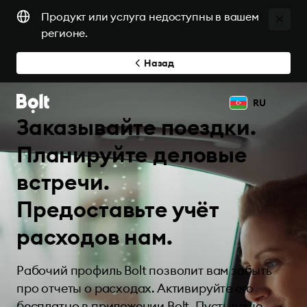
Продукт или услуга недоступны в вашем
регионе.
Назад
RU
Заказывайте поездки.
Планируйте деловые
встречи.
Предоставьте учёт
расходов нам.
Рабочий профиль Bolt позволит вам забыть
про отчеты о расходах. Активируйте его
бесплатно в приложении Bolt. Пусть ваше