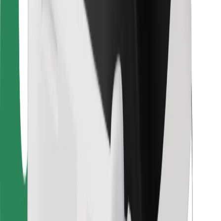
Для водителей
Для курьеров
Bolt Food
Для владельцев автопарков
Для ресторанов
Bolt for Business
Прочее
Поставщики
Пользовательское соглашение
Файлы cookies
Безопасность
Подача за считаные минуты!