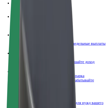
Частые вопросы
Стать водителем
Зарабатывайте на ваших условиях
Стать курьером
Доставляйте заказы и получайте еженедельные выплаты
Добавить ресторан или магазин
Привлекайте новых клиентов и повышайте доход
Зарегистрироваться как владелец автопарка
Подключите ваш автопарк к Bolt и зарабатывайте
больше
Bolt for Business
Сервисы Bolt в идеальной пропорции для нужд вашего
бизнеса