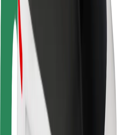
Безопасность
Безопасность пассажиров
Безопасность водителей
Безопасность самокатов
Лаборатория безопасности
Города
Регионы
Решения для городской среды
Аэропорты
Зарядные док-станции Bolt
Поддержка
Для клиентов