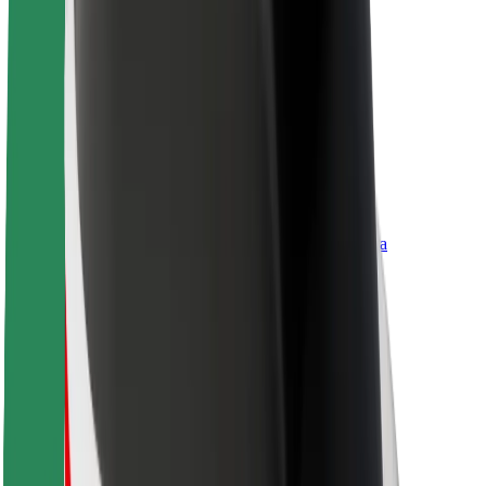
Вакансии
О компании Bolt
Bolt и устойчивое развитие
Инициатива Project Zero
Блог
Пресс-центр
Руководство по использованию бренда
Миссия
Для инвесторов
Руководство
Бренд
Медиа
Фонд Urban Fund