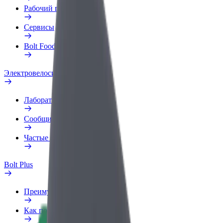
Рабочий профиль
Сервисы
Bolt Food для бизнеса
Электровелосипеды
Лаборатория безопасности
Сообщить о нарушении
Частые вопросы
Bolt Plus
Преимущества
Как подключиться