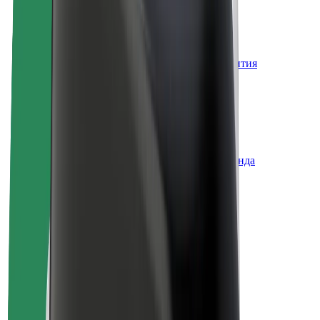
Вакансии
О компании Bolt
Наша концепция устойчивого развития
Инициатива Project Zero
Блог
Пресс-центр
Руководство по использованию бренда
Миссия
Для инвесторов
Руководство
Бренд
Медиа
Фонд Urban Fund