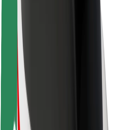
Для водителей
Для курьеров
Bolt Food
Для владельцев автопарков
Для ресторанов
Bolt for Business
Прочее
Поставщики
Пользовательское соглашение
Файлы cookies
Безопасность
Подача за считаные минуты!