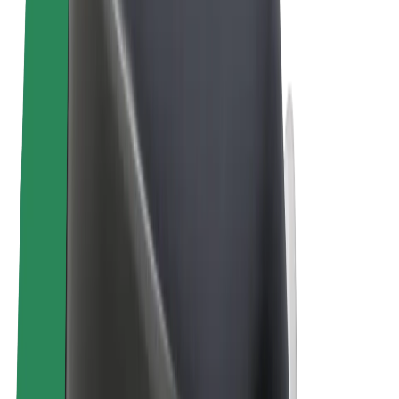
Bolt for Business
Электровелосипеды
Bolt Plus
Зарабатывайте с Bolt
Водители
Заработок водителя
Курьеры
Заработок курьера
Торговые партнёры Bolt Food
Автопарки
Франшизы
Компания