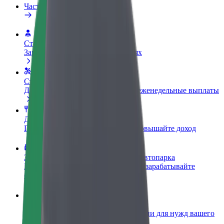
Частые вопросы
Стать водителем
Зарабатывайте на ваших условиях
Стать курьером
Доставляйте заказы и получайте еженедельные выплаты
Добавить ресторан или магазин
Привлекайте новых клиентов и повышайте доход
Зарегистрироваться как владелец автопарка
Подключите ваш автопарк к Bolt и зарабатывайте
больше
Bolt for Business
Сервисы Bolt в идеальной пропорции для нужд вашего
бизнеса