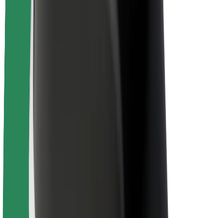
Безопасность
Безопасность пассажиров
Безопасность водителей
Безопасность самокатов
Лаборатория безопасности
Города
Регионы
Решения для городской среды
Аэропорты
Зарядные док-станции Bolt
Поддержка
Для клиентов