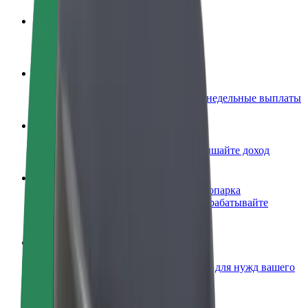
Стать водителем
Зарабатывайте на ваших условиях
Стать курьером
Доставляйте заказы и получайте еженедельные выплаты
Добавить ресторан или магазин
Привлекайте новых клиентов и повышайте доход
Зарегистрироваться как владелец автопарка
Подключите ваш автопарк к Bolt и зарабатывайте
больше
Bolt for Business
Сервисы Bolt в идеальной пропорции для нужд вашего
бизнеса