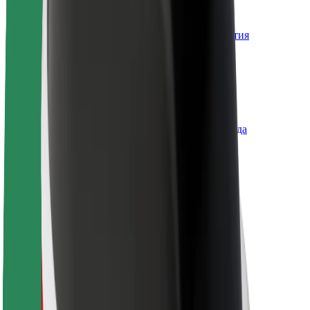
О компании Bolt
Наша концепция устойчивого развития
Инициатива Project Zero
Блог
Пресс-центр
Руководство по использованию бренда
Миссия
Для инвесторов
Руководство
Бренд
Медиа
Фонд Urban Fund
Безопасность