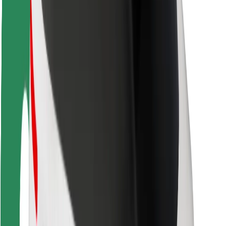
Безопасность пассажиров
Безопасность водителей
Безопасность самокатов
Лаборатория безопасности
Города
Регионы
Решения для городской среды
Аэропорты
Зарядные док-станции Bolt
Поддержка
Для клиентов
Для водителей