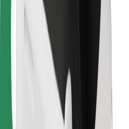
Для курьеров
Bolt Food
Для владельцев автопарков
Для ресторанов
Bolt for Business
Прочее
Поставщики
Пользовательское соглашение
Файлы cookies
Безопасность
Подача за считаные минуты!
Скачать приложение Bolt