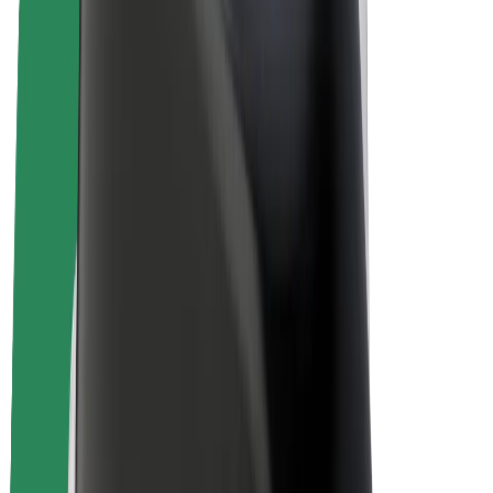
Электровелосипеды
Bolt Plus
Зарабатывайте с Bolt
Водители
Заработок водителя
Курьеры
Заработок курьера
Торговые партнёры Bolt Food
Автопарки
Франшизы
Компания
Вакансии