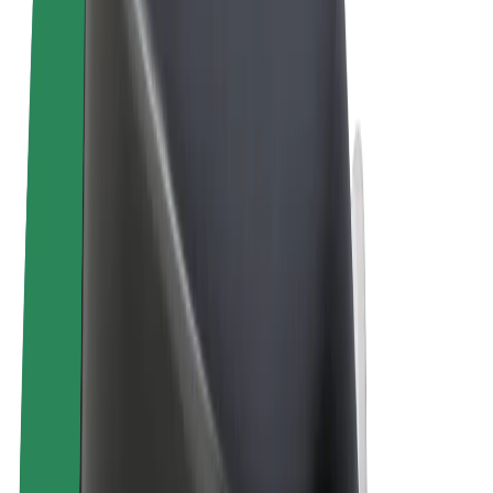
Пользовательское соглашение
Конфиденциальность
Файлы cookies
© 2026 Bolt Technology OÜ
Сервисы
Поездки
Электросамокаты
Bolt Market
Bolt Food
Bolt Drive
Bolt for Business