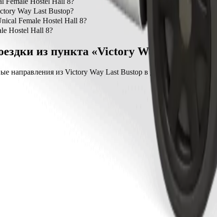
l Female Hostel Hall 8?
до Unical Female Hostel Hall 8 — Bolt, поездка обойдётся приме
ctory Way Last Bustop?
ry Way Last Bustop.
ical Female Hostel Hall 8?
8 с Bolt займёт около 9 мин.
e Hostel Hall 8?
 Hostel Hall 8 с Bolt составит примерно 1 703,40 NGN NGN.
ездки из пункта «Victory Way Last Bust
е направления из Victory Way Last Bustop в другие точки город