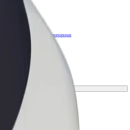
lt for Business
ервисы Bolt в идеальной пропорции
я нужд вашего бизнеса
рите идеальное решение для поездки.