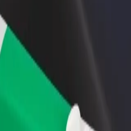
бавить ресторан или
Зарегистрироваться как владелец
Bo
газин
автопарка
С
ивлекайте новых клиентов
Подключите ваш автопарк к Bolt и
дл
повышайте доход
зарабатывайте больше
p — Unical Female Hostel Hall 8
cal Female Hostel Hall 8? Ознакомьтесь с нашими услугами и выбе
Скачать приложение