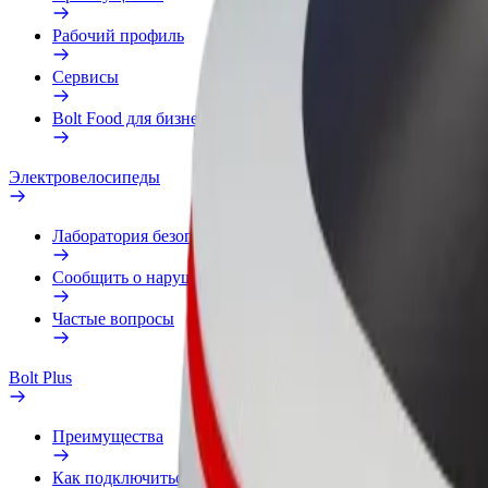
Рабочий профиль
Сервисы
Bolt Food для бизнеса
Электровелосипеды
Лаборатория безопасности
Сообщить о нарушении
Частые вопросы
Bolt Plus
Преимущества
Как подключиться