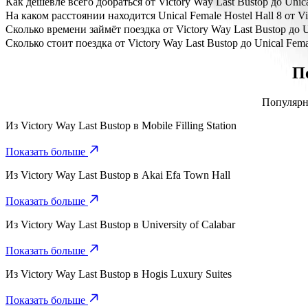
Как дешевле всего добраться от Victory Way Last Bustop до Unica
Самый доступный способ добраться от Victory Way Last Bustop 
На каком расстоянии находится Unical Female Hostel Hall 8 от Vi
Unical Female Hostel Hall 8 находится примерно в 3,8 км от Victo
Сколько времени займёт поездка от Victory Way Last Bustop до Un
Поездка от Victory Way Last Bustop до Unical Female Hostel Hall 
Сколько стоит поездка от Victory Way Last Bustop до Unical Femal
Стоимость поездки от Victory Way Last Bustop до Unical Female
По
Популярны
Из
Victory Way Last Bustop
в
Mobile Filling Station
Показать больше
Из
Victory Way Last Bustop
в
Akai Efa Town Hall
Показать больше
Из
Victory Way Last Bustop
в
University of Calabar
Показать больше
Из
Victory Way Last Bustop
в
Hogis Luxury Suites
Показать больше