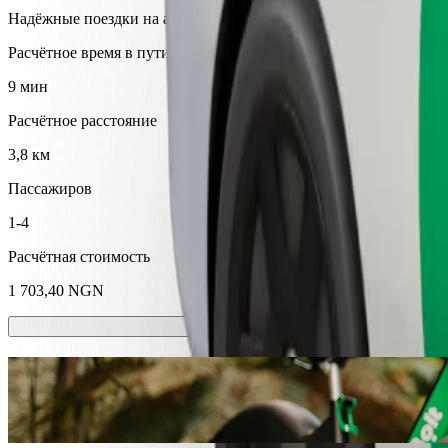
Надёжные поездки на автомобилях среднего размера.
Расчётное время в пути
9 мин
Расчётное расстояние
3,8 км
Пассажиров
1-4
Расчётная стоимость
1 703,40 NGN
Самокаты или электровелосипеды
Передвигайтесь по городу Калабар на самокате или электровел
Скачать мобильное приложение