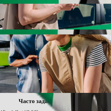
в Unical Female Hostel Hall 8 с сервисом 
браться до Unical Female Hostel Hall 8 по лучшей цене. С Bolt э
с подходящий автомобиль.
ast Bustop в Unical Female Hostel Hall 8
6 человек.
миум-класса Bolt.
реслом типа «бустер».
ю перевозки животных.
обили, оборудованные для инвалидных кресел.
 по низкой цене с категорией Bolt Basic.
Часто задаваемые вопросы