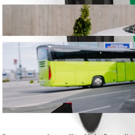
Добирайтесь из Victory Way Last Bustop 
Рекомендуем выбрать сервис заказа поездок Bolt, если хотите до
1 703,40 NGN NGN. Какой бы ни был повод, мы найдём для ва
Скачать мобильное приложение
Услуги Bolt для поездки из Victory Way L
Много багажа? Закажите вместительный автомобиль XL на 
Хотите добраться с комфортом? Попробуйте автомобили пре
Путешествуете с детьми? Закажите поездку с детским авток
С вами питомец? Попробуйте наши поездки с возможность
Нужна дополнительная помощь? Категория включает автом
Ищете доступные тарифы? Выбирайте компактные автомобили
Скачать мобильное приложение