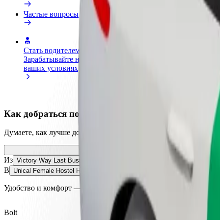
Частые вопросы
Стать водителем
Стать курьером
До
Зарабатывайте на
Доставляйте заказы и получайте
ма
ваших условиях
еженедельные выплаты
Пр
и 
Как добраться по маршруту Victory Way Last Busto
Думаете, как лучше добраться из Victory Way Last Bustop в Uni
Из
Victory Way Last Bustop
В
Unical Female Hostel Hall 8
Удобство и комфорт — в несколько касаний!
Bolt