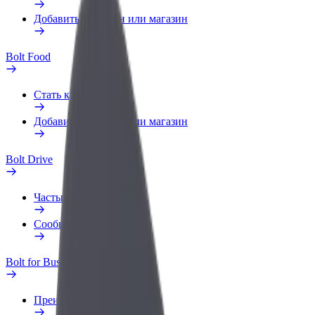
Добавить ресторан или магазин
Bolt Food
Стать курьером
Добавить ресторан или магазин
Bolt Drive
Частые вопросы
Сообщить о нарушении
Bolt for Business
Преимущества