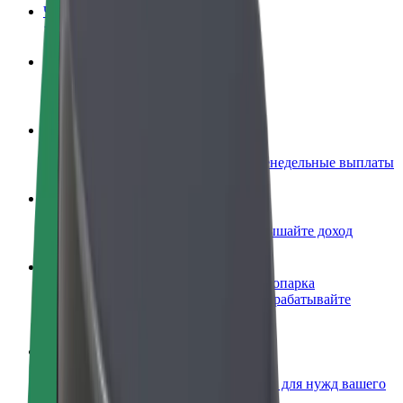
Частые вопросы
Стать водителем
Зарабатывайте на ваших условиях
Стать курьером
Доставляйте заказы и получайте еженедельные выплаты
Добавить ресторан или магазин
Привлекайте новых клиентов и повышайте доход
Зарегистрироваться как владелец автопарка
Подключите ваш автопарк к Bolt и зарабатывайте
больше
Bolt for Business
Сервисы Bolt в идеальной пропорции для нужд вашего
бизнеса