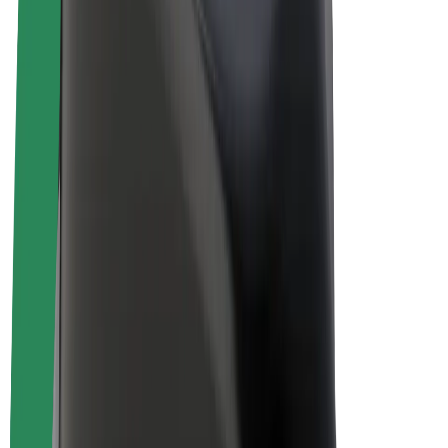
Bolt for Business
Электровелосипеды
Bolt Plus
Зарабатывайте с Bolt
Водители
Заработок водителя
Курьеры
Заработок курьера
Торговые партнёры Bolt Food
Автопарки
Франшизы
Компания