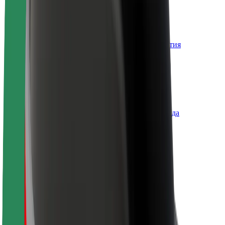
Вакансии
О компании Bolt
Наша концепция устойчивого развития
Инициатива Project Zero
Блог
Пресс-центр
Руководство по использованию бренда
Миссия
Для инвесторов
Руководство
Бренд
Медиа
Фонд Urban Fund