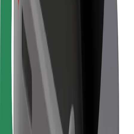
Для водителей
Для курьеров
Bolt Food
Для владельцев автопарков
Для ресторанов
Bolt for Business
Прочее
Поставщики
Пользовательское соглашение
Файлы cookies
Безопасность
Подача за считаные минуты!