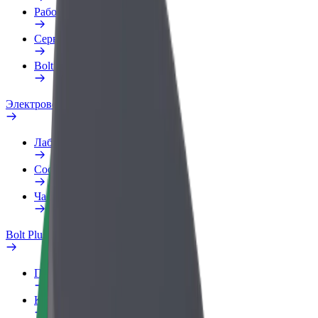
Рабочий профиль
Сервисы
Bolt Food для бизнеса
Электровелосипеды
Лаборатория безопасности
Сообщить о нарушении
Частые вопросы
Bolt Plus
Преимущества
Как подключиться