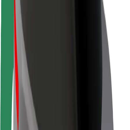
Безопасность
Безопасность пассажиров
Безопасность водителей
Безопасность самокатов
Лаборатория безопасности
Города
Регионы
Решения для городской среды
Аэропорты
Зарядные док-станции Bolt
Поддержка
Для клиентов