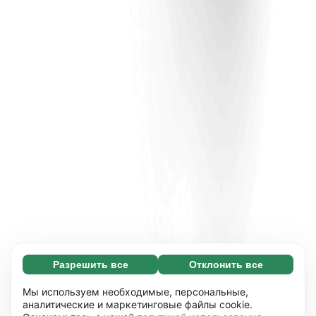
Разрешить все
Отклонить все
Обязательные (65)
Эти файлы необходимы для того, чтобы вы
Узнать больше
Мы используем необходимые, персональные,
могли перемещаться по сайту и
аналитические и маркетинговые файлы cookie.