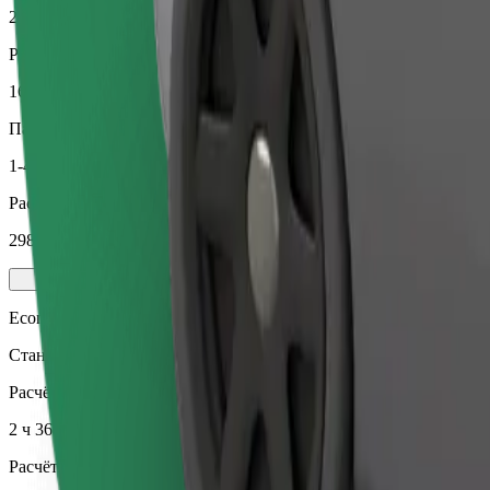
2 ч 36 мин
Расчётное расстояние
161,8 км
Пассажиров
1-4
Расчётная стоимость
298,90 €
Economy
Стандартные модели и доступные цены
Расчётное время в пути
2 ч 36 мин
Расчётное расстояние