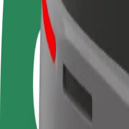
Частые вопросы
Стать водителем
Стать курьером
До
Зарабатывайте на
Доставляйте заказы и получайте
ма
ваших условиях
еженедельные выплаты
Пр
и 
Как добраться по маршруту ZRCE Beach — Krka 
Думаете, как лучше добраться из ZRCE Beach в Krka National 
Из
ZRCE Beach
В
Krka National Park
Удобство и комфорт — в несколько касаний!
Bolt