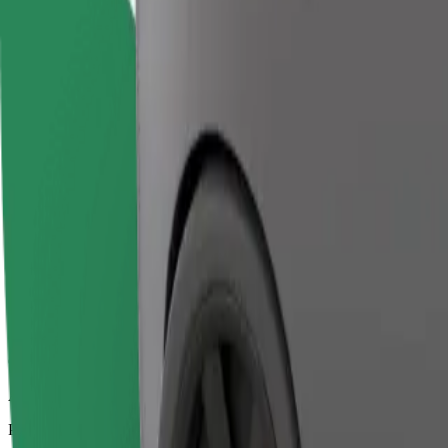
Надёжные поездки на автомобилях среднего размера.
Расчётное время в пути
2 ч 36 мин
Расчётное расстояние
161,8 км
Пассажиров
1-4
Расчётная стоимость
228,90 €
Comfort
Автомобили с просторным салоном и большим багажником
Расчётное время в пути