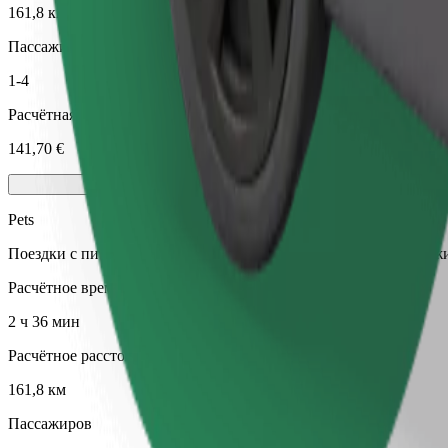
161,8 км
Пассажиров
1-4
Расчётная стоимость
141,70 €
Pets
Поездки с питомцем. Собакам нужен намордник, маленьким ж
Расчётное время в пути
2 ч 36 мин
Расчётное расстояние
161,8 км
Пассажиров