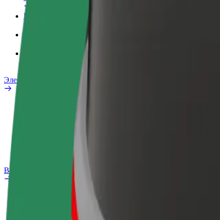
Рабочий профиль
Сервисы
Bolt Food для бизнеса
Электровелосипеды
Лаборатория безопасности
Сообщить о нарушении
Частые вопросы
Bolt Plus
Преимущества
Как подключиться