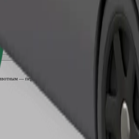
Заказать поездку
ивотным — переноска, а сиденья должны быть защищены пледом