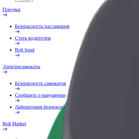
Поездки
Безопасность пассажиров
Стать водителем
Bolt Send
Электросамокаты
Безопасность самокатов
Сообщить о нарушении
Лаборатория безопасности
Bolt Market