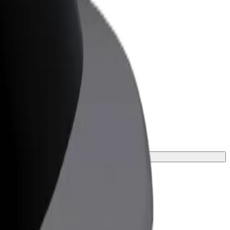
lt for Business
ервисы Bolt в идеальной пропорции
я нужд вашего бизнеса
ение для поездки.