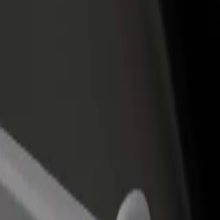
бавить ресторан или
Зарегистрироваться как владелец
Bo
газин
автопарка
С
ивлекайте новых клиентов
Подключите ваш автопарк к Bolt и
дл
повышайте доход
зарабатывайте больше
National Park
Park? Ознакомьтесь с нашими услугами и выберите идеальное реш
Скачать приложение