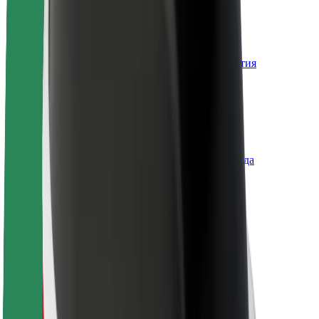
Вакансии
О компании Bolt
Наша концепция устойчивого развития
Инициатива Project Zero
Блог
Пресс-центр
Руководство по использованию бренда
Миссия
Для инвесторов
Руководство
Бренд
Медиа
Фонд Urban Fund