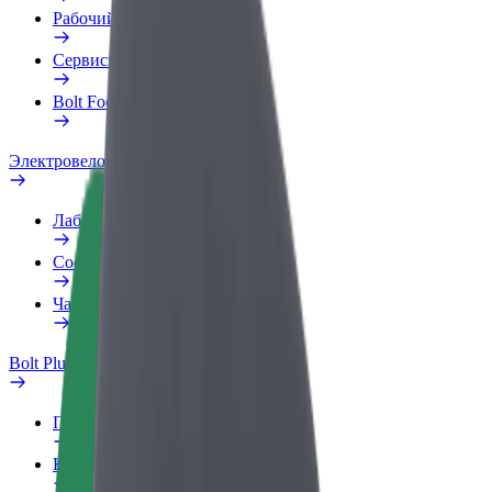
Рабочий профиль
Сервисы
Bolt Food для бизнеса
Электровелосипеды
Лаборатория безопасности
Сообщить о нарушении
Частые вопросы
Bolt Plus
Преимущества
Как подключиться