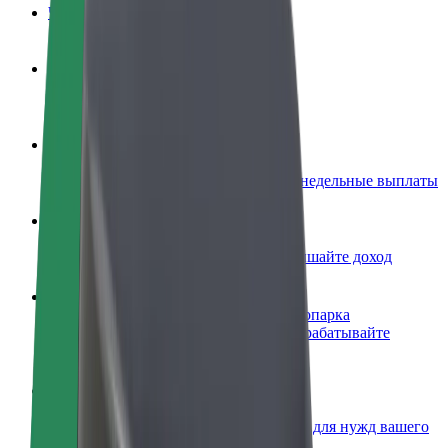
Частые вопросы
Стать водителем
Зарабатывайте на ваших условиях
Стать курьером
Доставляйте заказы и получайте еженедельные выплаты
Добавить ресторан или магазин
Привлекайте новых клиентов и повышайте доход
Зарегистрироваться как владелец автопарка
Подключите ваш автопарк к Bolt и зарабатывайте
больше
Bolt for Business
Сервисы Bolt в идеальной пропорции для нужд вашего
бизнеса