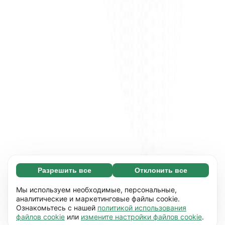
Разрешить все
Отклонить все
Обязательные (65)
Эти файлы необходимы для того, чтобы вы
Узнать больше
Мы используем необходимые, персональные,
могли перемещаться по сайту и
аналитические и маркетинговые файлы cookie.
Ознакомьтесь с нашей
политикой использования
использовать его основные функции,
Предпочтения (17)
файлов cookie
или
измените настройки файлов cookie
.
например, переход между страницами. Без