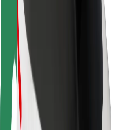
Безопасность
Безопасность пассажиров
Безопасность водителей
Безопасность самокатов
Лаборатория безопасности
Города
Регионы
Решения для городской среды
Аэропорты
Зарядные док-станции Bolt
Поддержка
Для клиентов