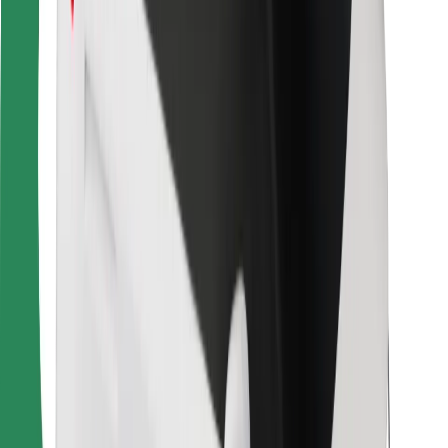
Для водителей
Для курьеров
Bolt Food
Для владельцев автопарков
Для ресторанов
Bolt for Business
Прочее
Поставщики
Пользовательское соглашение
Файлы cookies
Безопасность
Подача за считаные минуты!