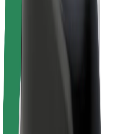
Bolt for Business
Электровелосипеды
Bolt Plus
Зарабатывайте с Bolt
Водители
Заработок водителя
Курьеры
Заработок курьера
Торговые партнёры Bolt Food
Автопарки
Франшизы
Компания