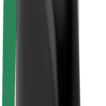
Безопасность
Безопасность пассажиров
Безопасность водителей
Безопасность самокатов
Лаборатория безопасности
Города
Регионы
Решения для городской среды
Аэропорты
Зарядные док-станции Bolt
Поддержка
Для клиентов