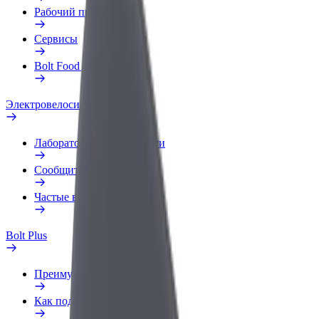
Рабочий профиль
Сервисы
Bolt Food для бизнеса
Электровелосипеды
Лаборатория безопасности
Сообщить о нарушении
Частые вопросы
Bolt Plus
Преимущества
Как подключиться