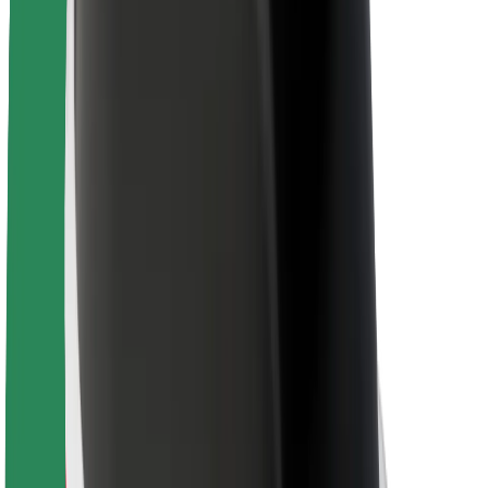
Для водителей
Для курьеров
Bolt Food
Для владельцев автопарков
Для ресторанов
Bolt for Business
Прочее
Поставщики
Пользовательское соглашение
Файлы cookies
Безопасность
Подача за считаные минуты!