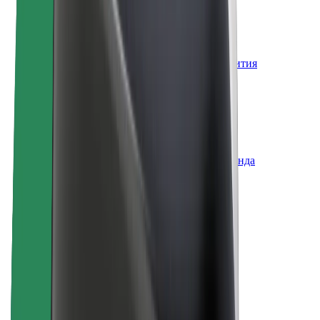
Вакансии
О компании Bolt
Наша концепция устойчивого развития
Инициатива Project Zero
Блог
Пресс-центр
Руководство по использованию бренда
Миссия
Для инвесторов
Руководство
Бренд
Медиа
Фонд Urban Fund