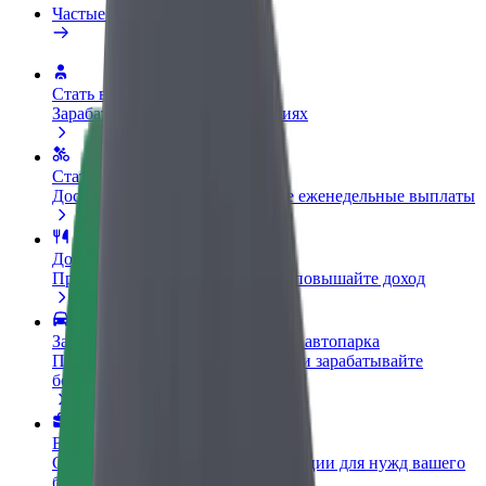
Частые вопросы
Стать водителем
Зарабатывайте на ваших условиях
Стать курьером
Доставляйте заказы и получайте еженедельные выплаты
Добавить ресторан или магазин
Привлекайте новых клиентов и повышайте доход
Зарегистрироваться как владелец автопарка
Подключите ваш автопарк к Bolt и зарабатывайте
больше
Bolt for Business
Сервисы Bolt в идеальной пропорции для нужд вашего
бизнеса