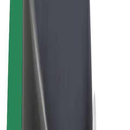
Bolt for Business
Электровелосипеды
Bolt Plus
Зарабатывайте с Bolt
Водители
Заработок водителя
Курьеры
Заработок курьера
Торговые партнёры Bolt Food
Автопарки
Франшизы
Компания