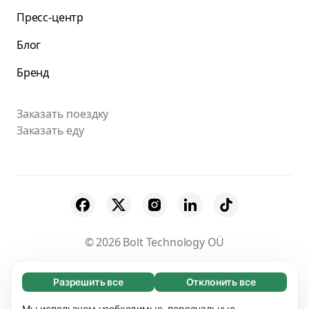
Пресс-центр
Блог
Бренд
Заказать поездку
Заказать еду
© 2026 Bolt Technology OÜ
Поставщики
Пользовательское соглашение
Разрешить все
Отклонить все
Обязательные (65)
Конфиденциальность
Файлы cookies
Эти файлы необходимы для того, чтобы вы
Мы используем необходимые, персональные,
Узнать больше