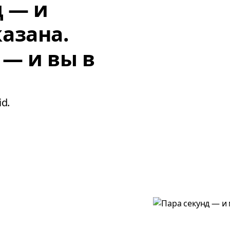
д — и
азана.
 — и вы в
d.