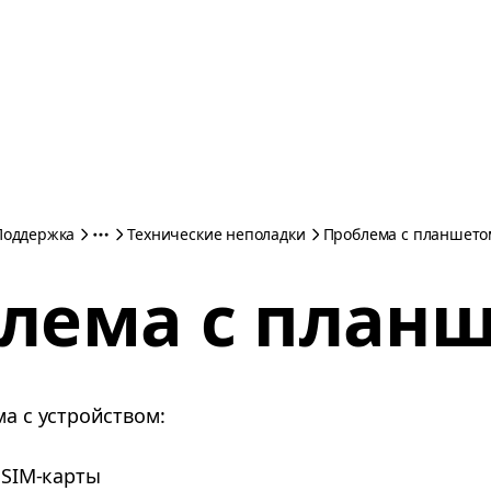
Поддержка
Технические неполадки
Проблема с планшето
лема с план
ма с устройством:
 SIM-карты