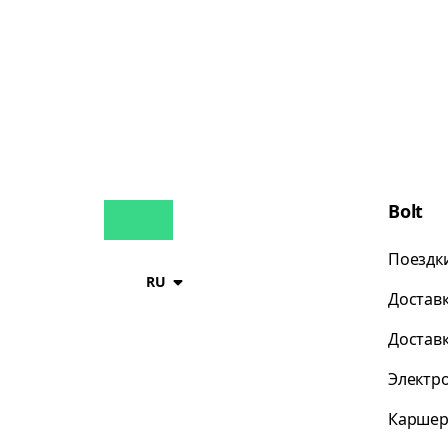
Bolt
Поездк
RU
Достав
Достав
Электр
Каршер