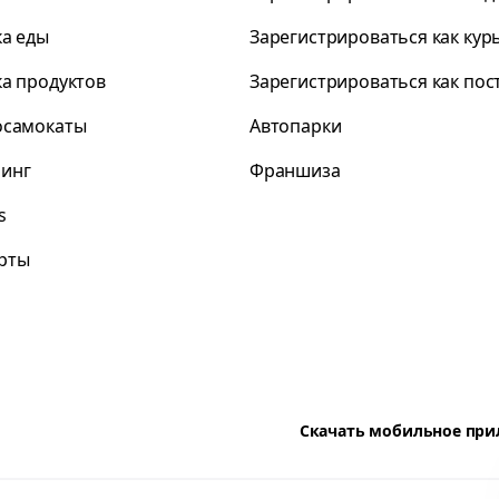
ка еды
Зарегистрироваться как кур
ка продуктов
Зарегистрироваться как по
осамокаты
Автопарки
инг
Франшиза
s
рты
Скачать мобильное пр