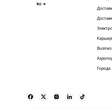
RU
Достав
Достав
Электр
Каршер
Busines
Аэропо
Города