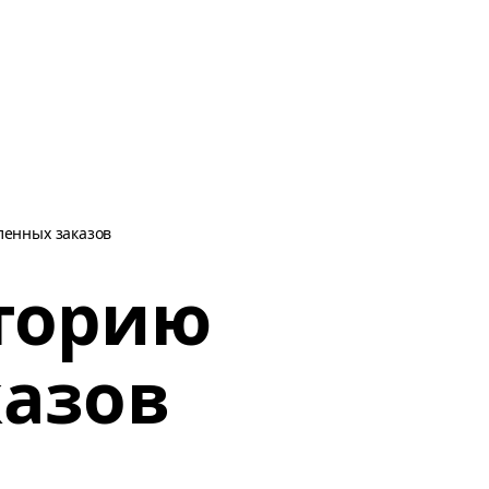
ленных заказов
сторию
казов