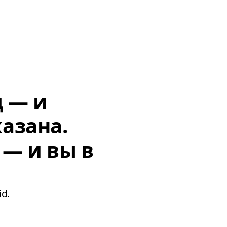
д — и
азана.
 — и вы в
d.