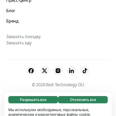
Пресс-центр
Блог
Бренд
Заказать поездку
Заказать еду
© 2026 Bolt Technology OÜ
Поставщики
Пользовательское соглашение
Разрешить все
Отклонить все
Обязательные (65)
Конфиденциальность
Файлы cookies
Эти файлы необходимы для того, чтобы вы
Мы используем необходимые, персональные,
Узнать больше
могли перемещаться по сайту и использовать
аналитические и маркетинговые файлы cookie.