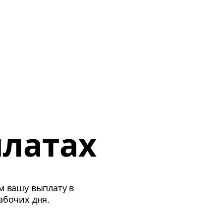
латах
м вашу выплату в
абочих дня.