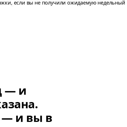
ржки, если вы не получили ожидаемую недельный 
д — и
азана.
 — и вы в