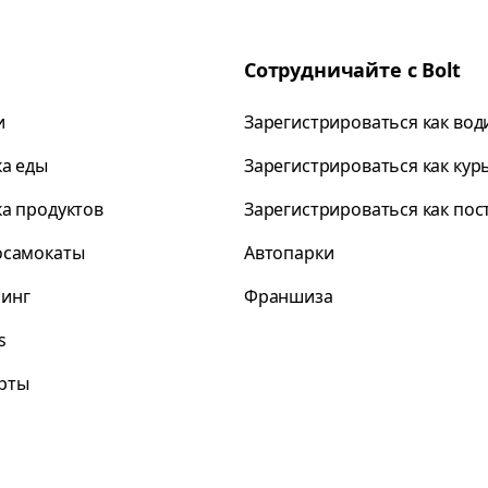
Сотрудничайте с Bolt
и
Зарегистрироваться как вод
ка еды
Зарегистрироваться как кур
ка продуктов
Зарегистрироваться как по
осамокаты
Автопарки
инг
Франшиза
s
рты