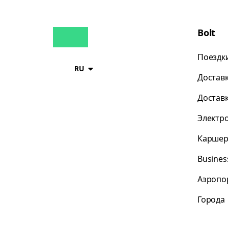
Bolt
Поездк
RU
Достав
Достав
Электр
Каршер
Busines
Аэропо
Города