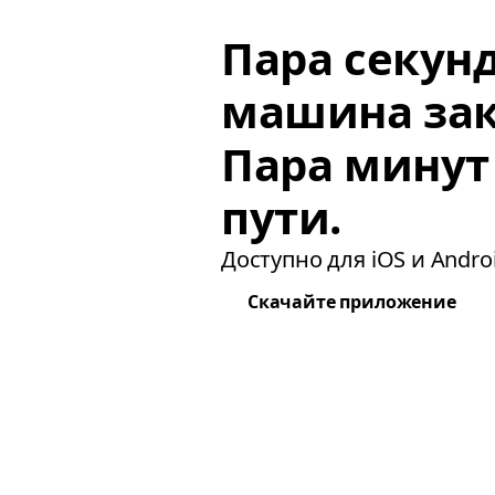
Пара секун
машина зак
Пара минут
пути.
Доступно для iOS и Androi
Скачайте приложение