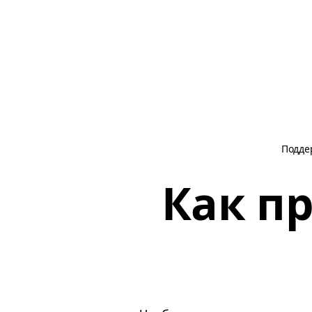
Подде
Как п