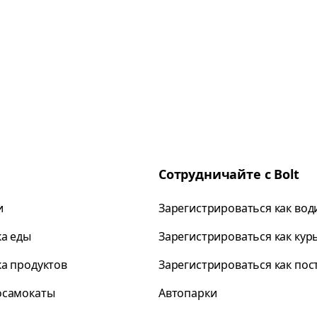
Сотрудничайте с Bolt
и
Зарегистрироваться как вод
ка еды
Зарегистрироваться как кур
ка продуктов
Зарегистрироваться как по
осамокаты
Автопарки