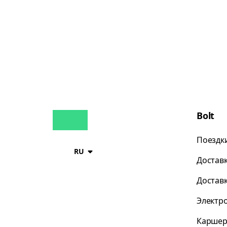
Bolt
Поездк
RU
Достав
Достав
Электр
Каршер