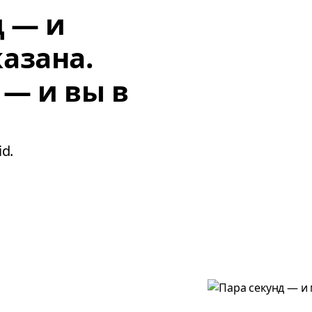
д — и
азана.
 — и вы в
d.