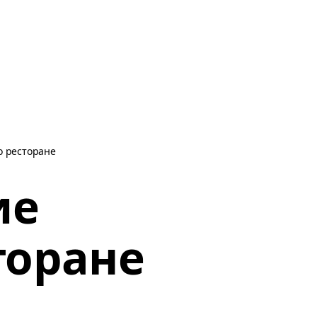
о ресторане
ие
торане