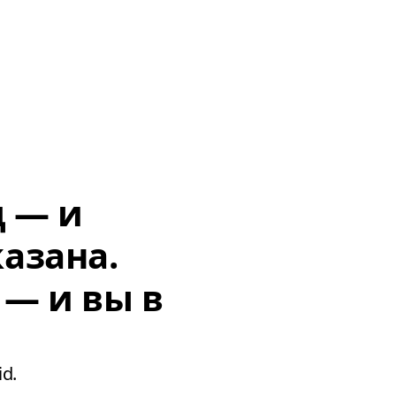
д — и
азана.
 — и вы в
d.