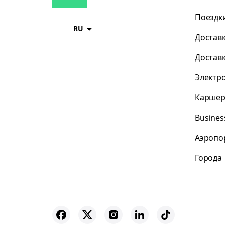
Поездк
RU
Достав
Достав
Электр
Каршер
Busines
Аэропо
Города