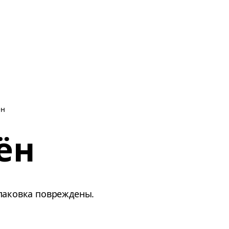
ён
ён
паковка повреждены.