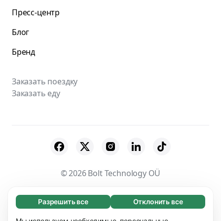
Пресс-центр
Блог
Бренд
Заказать поездку
Заказать еду
© 2026 Bolt Technology OÜ
Поставщики
Пользовательское соглашение
Разрешить все
Отклонить все
Обязательные (65)
Конфиденциальность
Файлы cookies
Эти файлы необходимы для того, чтобы вы
Мы используем необходимые, персональные,
Узнать больше