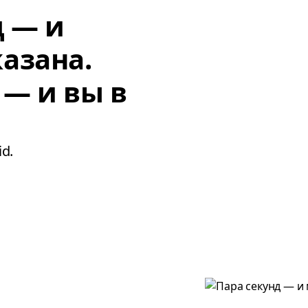
д — и
азана.
 — и вы в
d.