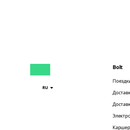
Bolt
Поездк
RU
Достав
Достав
Электр
Каршер