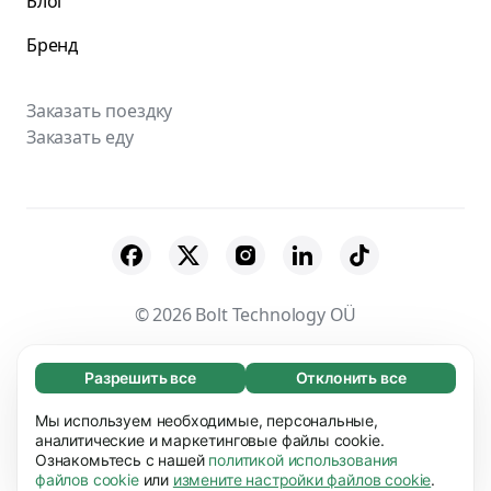
Блог
Бренд
Заказать поездку
Заказать еду
© 2026 Bolt Technology OÜ
Поставщики
Пользовательское соглашение
Разрешить все
Отклонить все
Обязательные (65)
Конфиденциальность
Файлы cookies
Эти файлы необходимы для того, чтобы вы
Мы используем необходимые, персональные,
Узнать больше
могли перемещаться по сайту и использовать
аналитические и маркетинговые файлы cookie.
Безопасность
Ознакомьтесь с нашей
политикой использования
его основные функции, например, переход
Предпочтения (17)
файлов cookie
или
измените настройки файлов cookie
.
между страницами. Без них сайт не будет