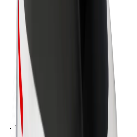
O spoločnosti Bolt
Udržateľnosť v spoločnosti Bolt
Projekt Zero
Blog
Novinky
Smernice pre značku
Naša vízia
Vzťahy s investormi
Vedenie spoločnosti
Značka
Médiá
Mestský fond
Bezpečnosť