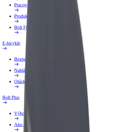
Pracovný profil
Produkty
Bolt Food pre Business
E-bicykle
Bezpečnostný lab
Nahlásiť problém
Otázky
Bolt Plus
Výhody
Ako sa pridať