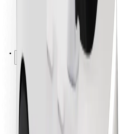
Pre kuriérov
Bolt Food
Pre flotilových partnerov
Pre reštaurácie
Bolt for Business
Iné
Partneri
Podmienky používania
Cookies
Bezpečnosť
Získajte odvoz do pár minút!
Stiahnuť aplikáciu Bolt