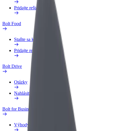
Pridajte reštauráciu
Bolt Food
Staňte sa kuriérom
Pridajte reštauráciu
Bolt Drive
Otázky
Nahlásiť vozidlo
Bolt for Business
Výhody