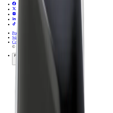
Podmienky používania
Súkromie
Cookies
© 2026 Bolt Technology OÜ
Produkty
Jazdy
Kolobežky
Bolt Market
Bolt Food
Bolt Drive
Bolt for Business