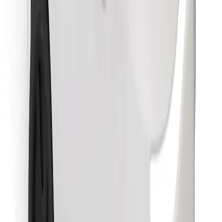
Objavte svoje obľúbené jedlo!
Stiahnite si aplikáciu Bolt Food