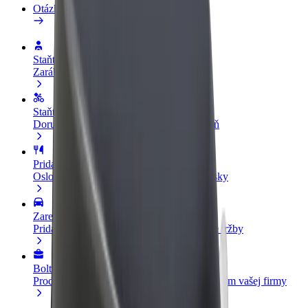
Otázky
Staňte sa vodičom
Zarábajte podľa vlastných pravidiel
Staňte sa kuriérom
Doručujte jedlo a zarábajte si každý týždeň
Pridajte reštauráciu
Oslovte viac zákazníkov a zvýšte svoje zisky
Zaregistrujte sa ako flotilový partner
Pridajte svoju flotilu k Boltu a zvýšte svoje tržby
Bolt for Business
Produkty a služby Bolt prispôsobené potrebám vašej firmy