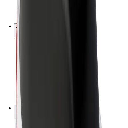
E-bicykle
Bolt Plus
Zarábajte s Boltom
Vodiči
Zárobky partnerských vodičov
Kuriéri
Zárobky partnerských kuriérov
Partneri Bolt Food
Flotily
Franšíza
Spoločnosť
Kariéra