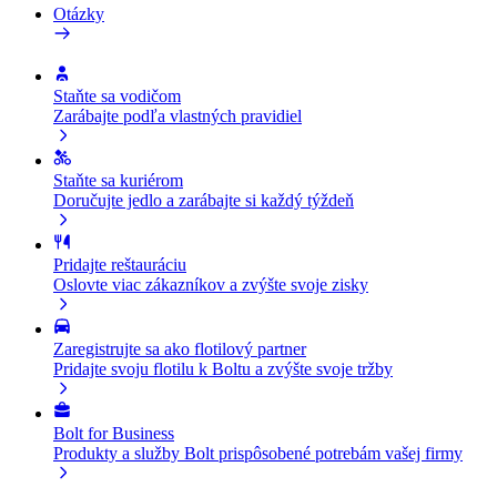
Otázky
Staňte sa vodičom
Zarábajte podľa vlastných pravidiel
Staňte sa kuriérom
Doručujte jedlo a zarábajte si každý týždeň
Pridajte reštauráciu
Oslovte viac zákazníkov a zvýšte svoje zisky
Zaregistrujte sa ako flotilový partner
Pridajte svoju flotilu k Boltu a zvýšte svoje tržby
Bolt for Business
Produkty a služby Bolt prispôsobené potrebám vašej firmy