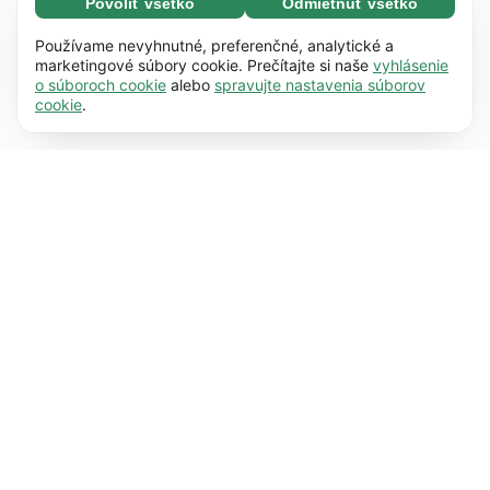
Povoliť všetko
Odmietnuť všetko
Nevyhnutné (65)
Nevyhnutné súbory cookie pomáhajú používať
Zistiť viac
Používame nevyhnutné, preferenčné, analytické a
naše webové stránky vďaka základným
marketingové súbory cookie. Prečítajte si naše
vyhlásenie
o súboroch cookie
alebo
spravujte nastavenia súborov
funkciám, napr. navigácii na stránke. Bez
Preferencie (17)
cookie
.
týchto súborov cookie nemôže webová stránka
Predvolené súbory cookie umožňujú našej
Zistiť viac
správne fungovať.
Zistiť viac
webovej stránke zapamätať si informácie, ktoré
menia jej správanie alebo vzhľad, napr. váš
Štatistiky (63)
zvolený jazyk alebo región, v ktorom sa
Súbory cookie pre štatistické účely nám
Zistiť viac
nachádzate.
Zistiť viac
pomáhajú pochopiť, ako komunikujete s našou
webovou stránkou, a to prostredníctvom
Marketing (63)
anonymného zhromažďovania a vykazovania
Marketingové súbory cookie sa používajú na
Zistiť viac
informácií.
Zistiť viac
sledovanie návštevníkov našich webových
stránok. Zámerom je zobrazovať reklamy, ktoré
sú pre každého používateľa relevantnejšie a
zaujímavejšie.
Zistiť viac