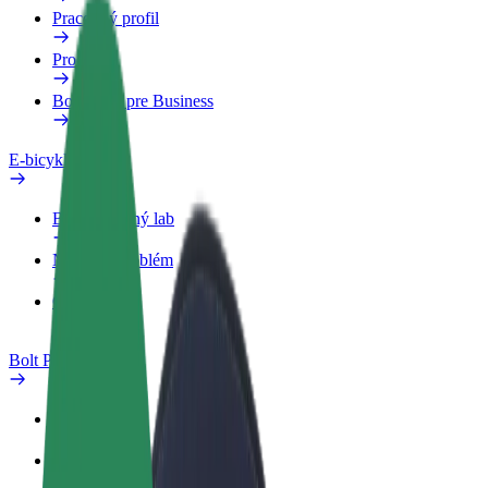
Pracovný profil
Produkty
Bolt Food pre Business
E-bicykle
Bezpečnostný lab
Nahlásiť problém
Otázky
Bolt Plus
Výhody
Ako sa pridať