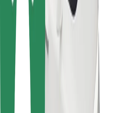
Pre kuriérov
Bolt Food
Pre flotilových partnerov
Pre reštaurácie
Bolt for Business
Iné
Partneri
Podmienky používania
Cookies
Bezpečnosť
Získajte odvoz do pár minút!
Stiahnuť aplikáciu Bolt