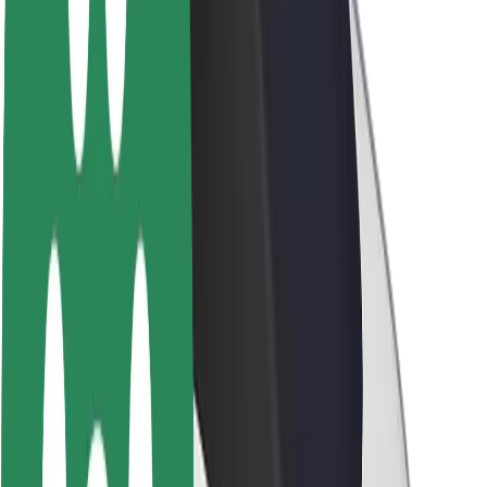
O spoločnosti Bolt
Udržateľnosť v spoločnosti Bolt
Projekt Zero
Blog
Novinky
Smernice pre značku
Naša vízia
Vzťahy s investormi
Vedenie spoločnosti
Značka
Médiá
Mestský fond
Bezpečnosť