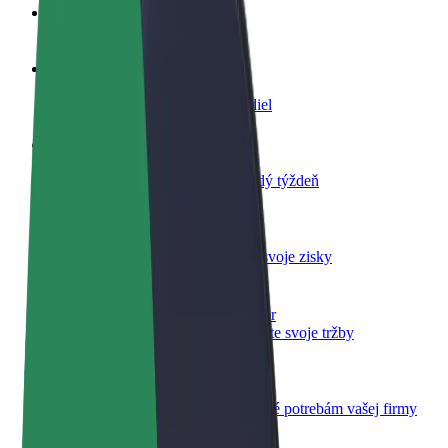
Otázky
Staňte sa vodičom
Zarábajte podľa vlastných pravidiel
Staňte sa kuriérom
Doručujte jedlo a zarábajte si každý týždeň
Pridajte reštauráciu
Oslovte viac zákazníkov a zvýšte svoje zisky
Zaregistrujte sa ako flotilový partner
Pridajte svoju flotilu k Boltu a zvýšte svoje tržby
Bolt for Business
Produkty a služby Bolt prispôsobené potrebám vašej firmy