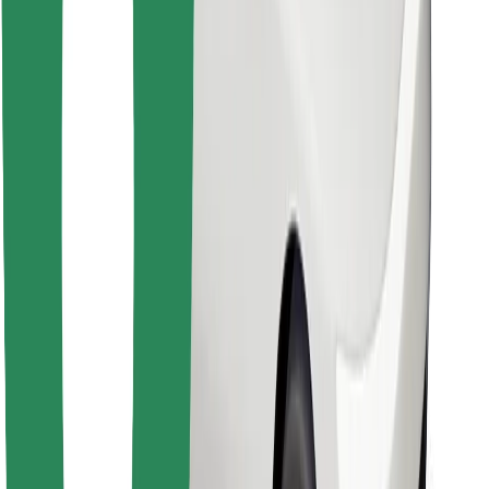
Objavte svoje obľúbené jedlo!
Stiahnite si aplikáciu Bolt Food