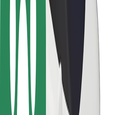
Bezpečnosť cestujúcich
Bezpečnosť vodičov
Bezpečnosť na kolobežkách
Bezpečnostný lab
Mestá
Lokality
Riešenia pre mestá
Letiská
Nabíjacie stanice Bolt
Podpora
Pre cestujúcich
Pre vodičov