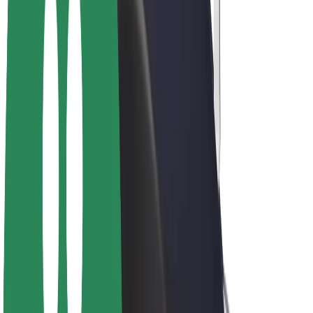
E-bicykle
Bolt Plus
Zarábajte s Boltom
Vodiči
Zárobky partnerských vodičov
Kuriéri
Zárobky partnerských kuriérov
Partneri Bolt Food
Flotily
Franšíza
Spoločnosť
Kariéra