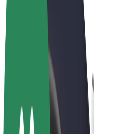
Podmienky používania
Súkromie
Cookies
© 2026 Bolt Technology OÜ
Produkty
Jazdy
Kolobežky
Bolt Market
Bolt Food
Bolt Drive
Bolt for Business