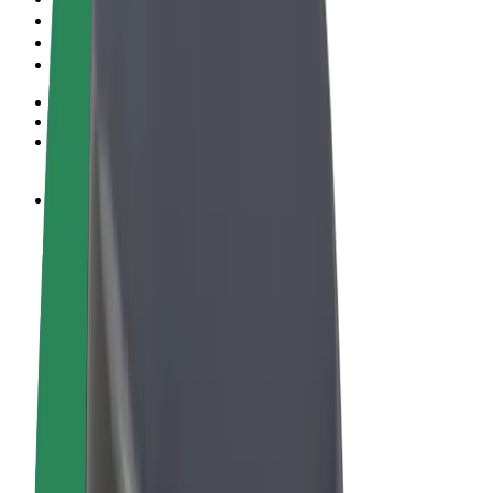
Podmienky používania
Súkromie
Cookies
© 2026 Bolt Technology OÜ
Produkty
Jazdy
Kolobežky
Bolt Market
Bolt Food
Bolt Drive
Bolt for Business
E-bicykle