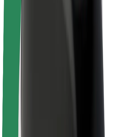
Bezpečnosť vodičov
Bezpečnosť na kolobežkách
Bezpečnostný lab
Mestá
Lokality
Riešenia pre mestá
Letiská
Nabíjacie stanice Bolt
Podpora
Pre cestujúcich
Pre vodičov
Pre kuriérov