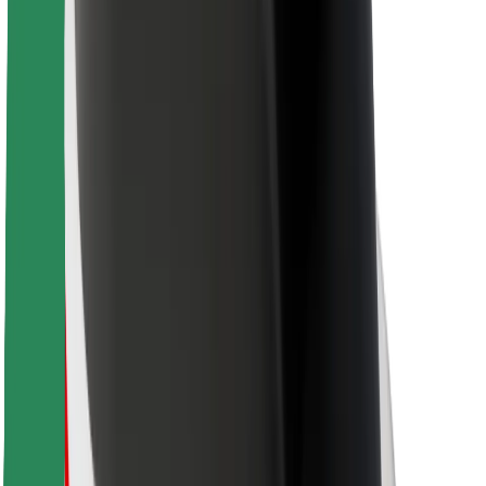
Bolt Food
Pre flotilových partnerov
Pre reštaurácie
Bolt for Business
Iné
Partneri
Podmienky používania
Cookies
Bezpečnosť
Získajte odvoz do pár minút!
Stiahnuť aplikáciu Bolt
Objavte svoje obľúbené jedlo!