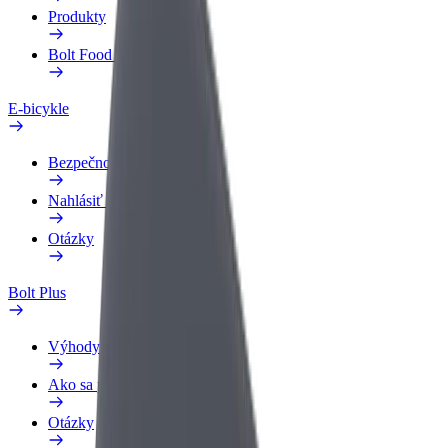
Produkty
Bolt Food pre Business
E-bicykle
Bezpečnostný lab
Nahlásiť problém
Otázky
Bolt Plus
Výhody
Ako sa pridať
Otázky