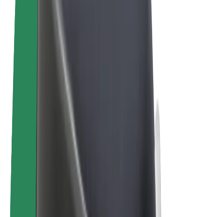
Bolt Plus
Zarábajte s Boltom
Vodiči
Zárobky partnerských vodičov
Kuriéri
Zárobky partnerských kuriérov
Partneri Bolt Food
Flotily
Franšíza
Spoločnosť
Kariéra
O spoločnosti Bolt