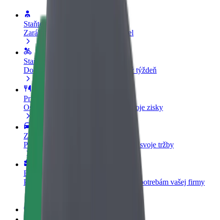
Staňte sa vodičom
Zarábajte podľa vlastných pravidiel
Staňte sa kuriérom
Doručujte jedlo a zarábajte si každý týždeň
Pridajte reštauráciu
Oslovte viac zákazníkov a zvýšte svoje zisky
Zaregistrujte sa ako flotilový partner
Pridajte svoju flotilu k Boltu a zvýšte svoje tržby
Bolt for Business
Produkty a služby Bolt prispôsobené potrebám vašej firmy