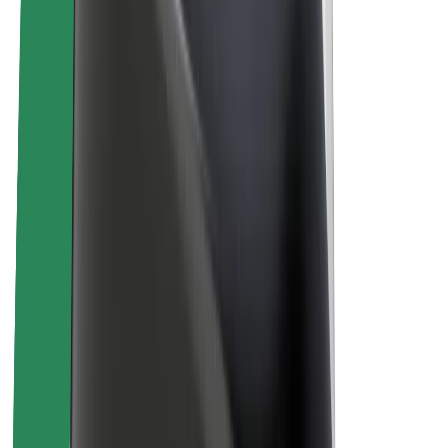
Udržateľnosť v spoločnosti Bolt
Projekt Zero
Blog
Novinky
Smernice pre značku
Naša vízia
Vzťahy s investormi
Vedenie spoločnosti
Značka
Médiá
Mestský fond
Bezpečnosť
Bezpečnosť cestujúcich