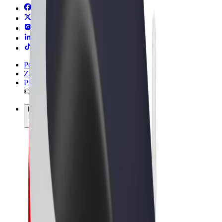
Pogoji poslovanja
Zasebnost
Piškotki
© 2026 Bolt Technology OÜ
Izdelki
Vožnje
Skiroji
Bolt Market
Bolt Hrana
Bolt Drive
Bolt za podjetja