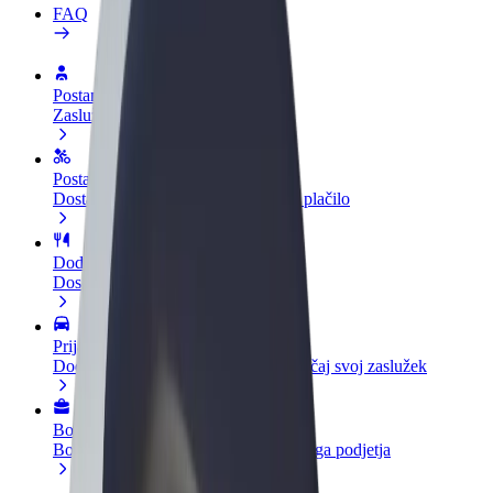
FAQ
Postani voznik
Zasluži denar pod svojimi pogoji
Postanite kurir
Dostavljaj hrano in prejmi tedensko plačilo
Dodaj restavracijo ali trgovino
Dosezi več strank in zvišaj zaslužek
Prijavi se kot lastnik voznega parka
Dodaj svoj vozni park v Bolt in povečaj svoj zaslužek
Bolt za podjetja
Boltovi izdelki in storitve za rast tvojega podjetja