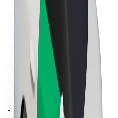
O Boltu
Trajnost pri Boltu
Projekt Zero
Blog
Novinarsko središče
Smernice blagovne znamke
Poslanstvo
Odnosi z vlagatelji
Vodstvo
Blagovna znamka
Mediji
Urban Fund
Varnost