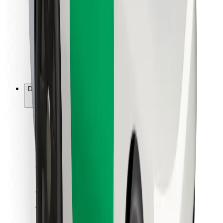
Za dostavljavce
Bolt Food
Za lastnike voznih parkov
Za restavracije
Bolt za podjetja
Drugo
Dobavitelji
Pogoji poslovanja
Piškotki
Varnost
Do vožnje v nekaj minutah!
Prenesi aplikacijo Bolt