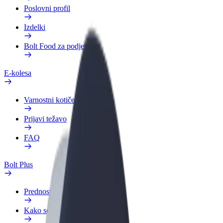
Poslovni profil
Izdelki
Bolt Food za podjetja
E-kolesa
Varnostni kotiček
Prijavi težavo
FAQ
Bolt Plus
Prednosti
Kako se pridružiti