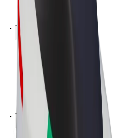
E-kolesa
Bolt Plus
Zasluži z Bolt
Vozniki
Zaslužki za voznike
Dostavljavci
Zaslužki za dostavljavce
Ponudniki Bolt Food
Vozni parki
Franšize
Podjetje
Zaposlitve