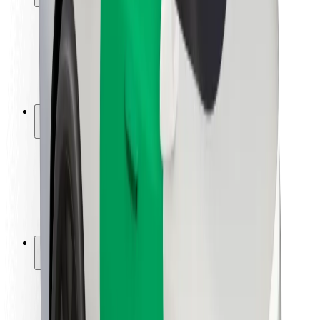
Varnost potnikov
Varnost voznikov
Varnost skirojev
Varnostni kotiček
Mesta
Lokacije
Rešitve za mesto
Letališča
Bolt polnilne postaje
Pomoč
Za potnike
Za voznike