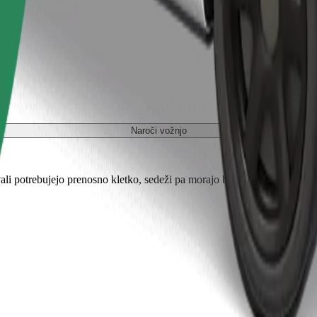
Naroči vožnjo
ali potrebujejo prenosno kletko, sedeži pa morajo biti zaščiteni s odejo 