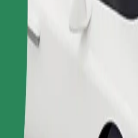
Naroči vožnjo