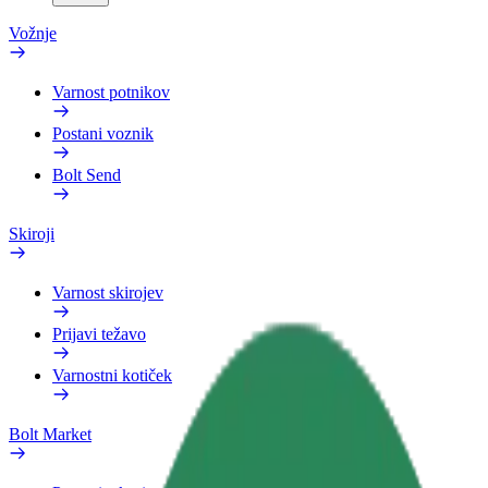
Vožnje
Varnost potnikov
Postani voznik
Bolt Send
Skiroji
Varnost skirojev
Prijavi težavo
Varnostni kotiček
Bolt Market