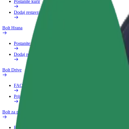
Postanite kurir
Dodaj restavracijo ali trgovino
Bolt Hrana
Postanite kurir
Dodaj restavracijo ali trgovino
Bolt Drive
FAQ
Prijavi vozilo
Bolt za podjetja
Prednosti