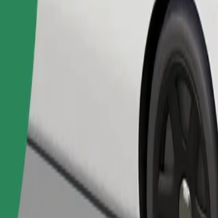
Naroči vožnjo