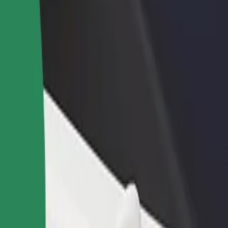
odaj restavracijo ali
Prijavi se kot lastnik voznega parka
rgovino
Dodaj svoj vozni park v Bolt in povečaj
osezi več strank in zvišaj
svoj zaslužek
aslužek
? Raziščite naše storitve in poiščite popolno za svojo pot.
Prenesi aplikacijo