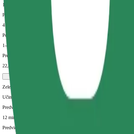
12 min
Predvidena razdalja
4 km
Potniki
1-4
Predvidena cena
22,40 PLN
Zelena
Učinkovite vožnje v hibridnih in električnih vozilih
Predviden čas potovanja
12 min
Predvidena razdalja