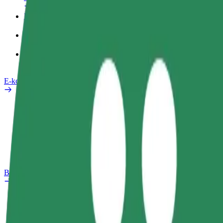
Poslovni profil
Izdelki
Bolt Food za podjetja
E-kolesa
Varnostni kotiček
Prijavi težavo
FAQ
Bolt Plus
Prednosti
Kako se pridružiti