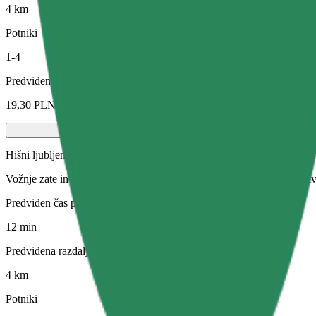
4 km
Potniki
1-4
Predvidena cena
19,30 PLN
Hišni ljubljenčki
Vožnje zate in tvojo hišno žival. Psi morajo nositi nagobčnik, male živ
Predviden čas potovanja
12 min
Predvidena razdalja
4 km
Potniki