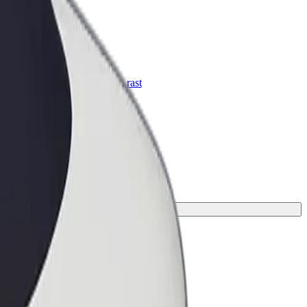
Bolt za podjetja
Boltovi izdelki in storitve za rast
tvojega podjetja