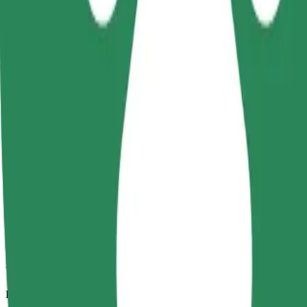
Zanesljive vožnje v vsakdanjih vozilih srednje velikosti.
Predviden čas potovanja
12 min
Predvidena razdalja
4 km
Potniki
1-4
Predvidena cena
4,20 PLN
Udobje
Večja vozila z več prostora za noge in prtljago
Predviden čas potovanja