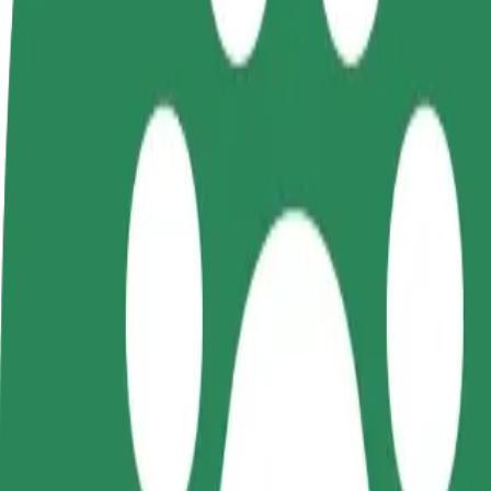
FAQ
Postani voznik
Postanite kurir
D
Zasluži denar pod svojimi
Dostavljaj hrano in prejmi
t
pogoji
tedensko plačilo
D
z
Kako priti od Manufaktura Łódź do Łódź Kaliska
Iščete najboljši način, da pridete od Manufaktura Łódź do Łódź Kaliska
Od
Manufaktura Łódź
Do
Łódź Kaliska
Udobje in praktičnost sta le nekaj klikov stran!
Bolt