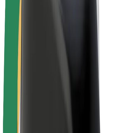
E-kolesa
Bolt Plus
Zasluži z Bolt
Vozniki
Zaslužki za voznike
Dostavljavci
Zaslužki za dostavljavce
Ponudniki Bolt Food
Vozni parki
Franšize
Podjetje
Zaposlitve