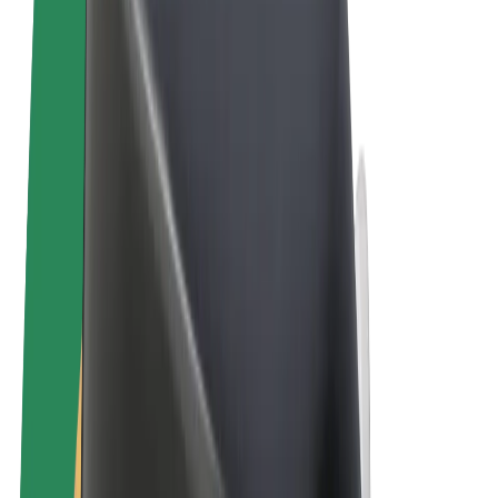
Pogoji poslovanja
Zasebnost
Piškotki
© 2026 Bolt Technology OÜ
Izdelki
Vožnje
Skiroji
Bolt Market
Bolt Hrana
Bolt Drive
Bolt za podjetja