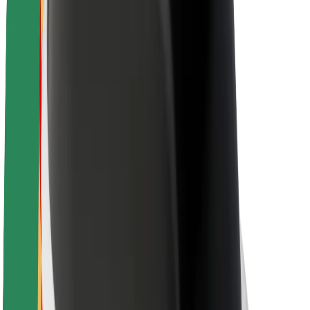
O Boltu
Trajnost pri Boltu
Projekt Zero
Blog
Novinarsko središče
Smernice blagovne znamke
Poslanstvo
Odnosi z vlagatelji
Vodstvo
Blagovna znamka
Mediji
Urban Fund
Varnost