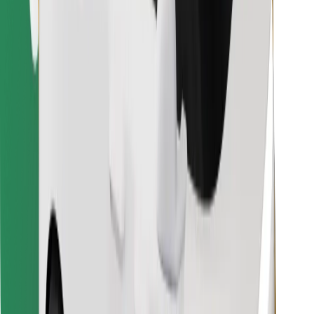
Najdi svojo najljubšo hrano!
Prenesi aplikacijo Bolt Food