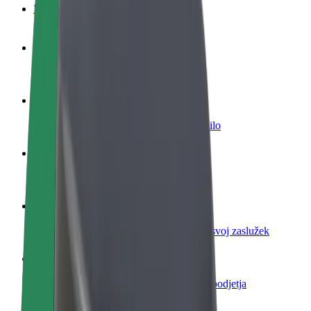
FAQ
Postani voznik
Zasluži denar pod svojimi pogoji
Postanite kurir
Dostavljaj hrano in prejmi tedensko plačilo
Dodaj restavracijo ali trgovino
Dosezi več strank in zvišaj zaslužek
Prijavi se kot lastnik voznega parka
Dodaj svoj vozni park v Bolt in povečaj svoj zaslužek
Bolt za podjetja
Boltovi izdelki in storitve za rast tvojega podjetja