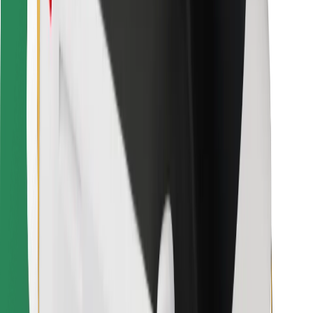
Za dostavljavce
Bolt Food
Za lastnike voznih parkov
Za restavracije
Bolt za podjetja
Drugo
Dobavitelji
Pogoji poslovanja
Piškotki
Varnost
Do vožnje v nekaj minutah!
Prenesi aplikacijo Bolt