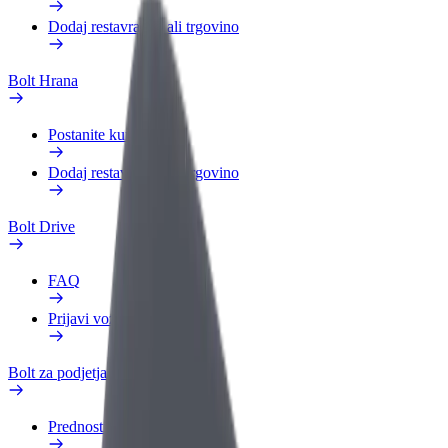
Dodaj restavracijo ali trgovino
Bolt Hrana
Postanite kurir
Dodaj restavracijo ali trgovino
Bolt Drive
FAQ
Prijavi vozilo
Bolt za podjetja
Prednosti