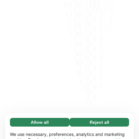
Allow all
Reject all
Necessary (65)
Necessary cookies help make our website
Learn more
We use necessary, preferences, analytics and marketing