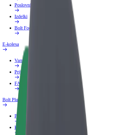
Poslovni profil
Izdelki
Bolt Food za podjetja
E-kolesa
Varnostni kotiček
Prijavi težavo
FAQ
Bolt Plus
Prednosti
Kako se pridružiti