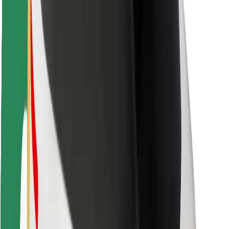
Varnost potnikov
Varnost voznikov
Varnost skirojev
Varnostni kotiček
Mesta
Lokacije
Rešitve za mesto
Letališča
Bolt polnilne postaje
Pomoč
Za potnike
Za voznike