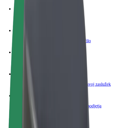
Postani voznik
Zasluži denar pod svojimi pogoji
Postanite kurir
Dostavljaj hrano in prejmi tedensko plačilo
Dodaj restavracijo ali trgovino
Dosezi več strank in zvišaj zaslužek
Prijavi se kot lastnik voznega parka
Dodaj svoj vozni park v Bolt in povečaj svoj zaslužek
Bolt za podjetja
Boltovi izdelki in storitve za rast tvojega podjetja