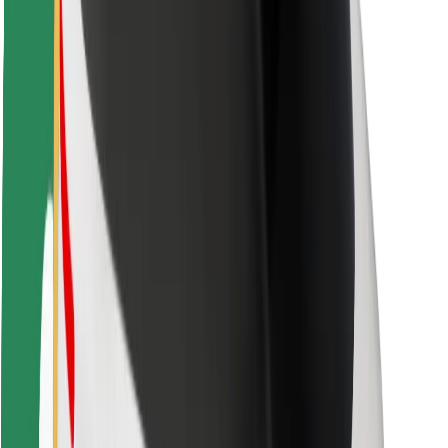
Varnost voznikov
Varnost skirojev
Varnostni kotiček
Mesta
Lokacije
Rešitve za mesto
Letališča
Bolt polnilne postaje
Pomoč
Za potnike
Za voznike
Za dostavljavce