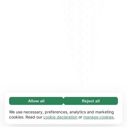
Allow all
Reject all
Necessary (65)
Necessary cookies help make our website
Learn more
We use necessary, preferences, analytics and marketing
usable by enabling basic functions, e.g. page
cookies. Read our
cookie declaration
or
manage cookies
.
navigation. The website cannot function
Preferences (17)