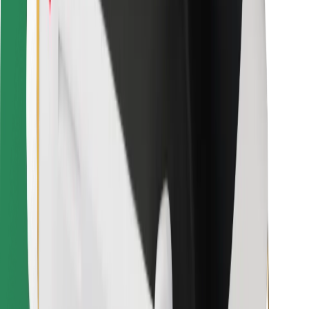
Bolt Food
Za lastnike voznih parkov
Za restavracije
Bolt za podjetja
Drugo
Dobavitelji
Pogoji poslovanja
Piškotki
Varnost
Do vožnje v nekaj minutah!
Prenesi aplikacijo Bolt
Najdi svojo najljubšo hrano!