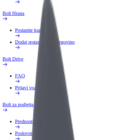
Bolt Hrana
Postanite kurir
Dodaj restavracijo ali trgovino
Bolt Drive
FAQ
Prijavi vozilo
Bolt za podjetja
Prednosti
Poslovni profil