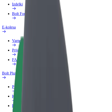
Izdelki
Bolt Food za podjetja
E-kolesa
Varnostni kotiček
Prijavi težavo
FAQ
Bolt Plus
Prednosti
Kako se pridružiti
FAQ