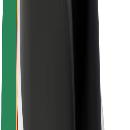
Trajnost pri Boltu
Projekt Zero
Blog
Novinarsko središče
Smernice blagovne znamke
Poslanstvo
Odnosi z vlagatelji
Vodstvo
Blagovna znamka
Mediji
Urban Fund
Varnost
Varnost potnikov