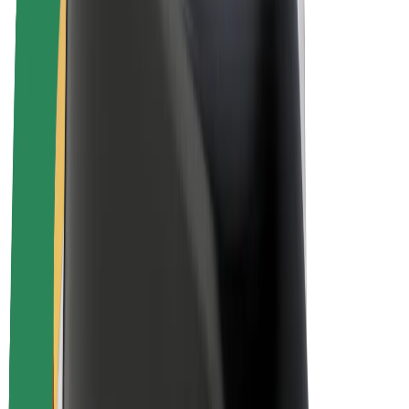
Bolt Plus
Zasluži z Bolt
Vozniki
Zaslužki za voznike
Dostavljavci
Zaslužki za dostavljavce
Ponudniki Bolt Food
Vozni parki
Franšize
Podjetje
Zaposlitve
O Boltu