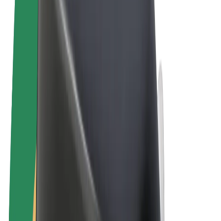
Pogoji poslovanja
Zasebnost
Piškotki
© 2026 Bolt Technology OÜ
Izdelki
Vožnje
Skiroji
Bolt Market
Bolt Hrana
Bolt Drive
Bolt za podjetja
E-kolesa