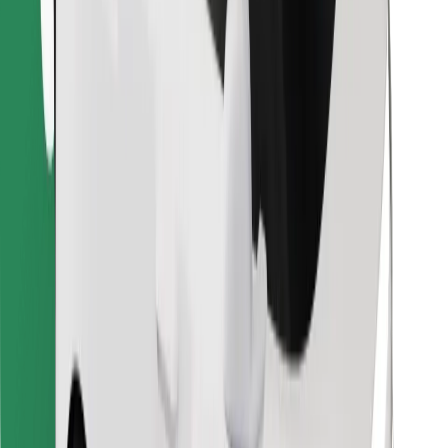
Najdi svojo najljubšo hrano!
Prenesi aplikacijo Bolt Food