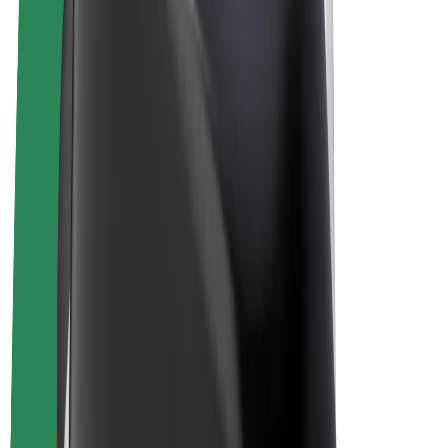
E-kolesa
Bolt Plus
Zasluži z Bolt
Vozniki
Zaslužki za voznike
Dostavljavci
Zaslužki za dostavljavce
Ponudniki Bolt Food
Vozni parki
Franšize
Podjetje
Zaposlitve