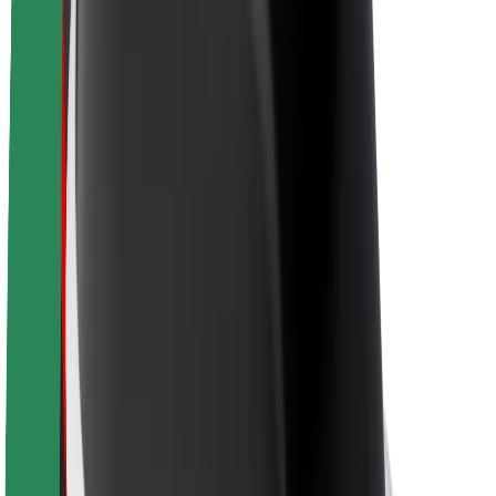
O Boltu
Trajnost pri Boltu
Projekt Zero
Blog
Novinarsko središče
Smernice blagovne znamke
Poslanstvo
Odnosi z vlagatelji
Vodstvo
Blagovna znamka
Mediji
Urban Fund
Varnost