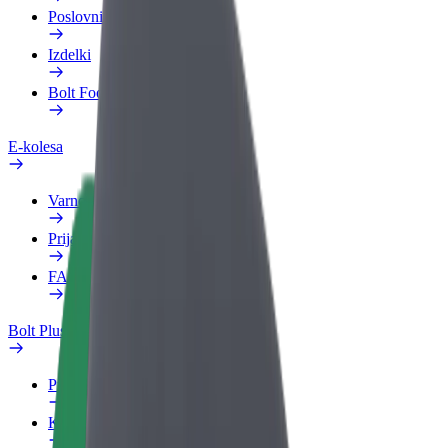
Poslovni profil
Izdelki
Bolt Food za podjetja
E-kolesa
Varnostni kotiček
Prijavi težavo
FAQ
Bolt Plus
Prednosti
Kako se pridružiti