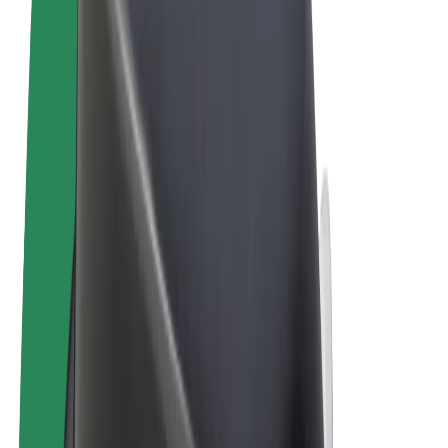
Pogoji poslovanja
Zasebnost
Piškotki
© 2026 Bolt Technology OÜ
Izdelki
Vožnje
Skiroji
Bolt Market
Bolt Hrana
Bolt Drive
Bolt za podjetja