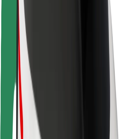
Varnost potnikov
Varnost voznikov
Varnost skirojev
Varnostni kotiček
Mesta
Lokacije
Rešitve za mesto
Letališča
Bolt polnilne postaje
Pomoč
Za potnike
Za voznike