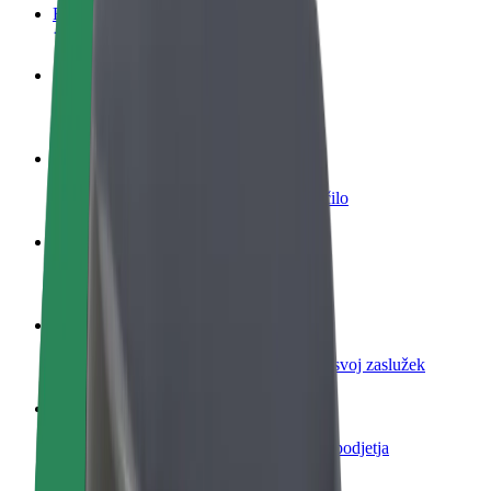
FAQ
Postani voznik
Zasluži denar pod svojimi pogoji
Postanite kurir
Dostavljaj hrano in prejmi tedensko plačilo
Dodaj restavracijo ali trgovino
Dosezi več strank in zvišaj zaslužek
Prijavi se kot lastnik voznega parka
Dodaj svoj vozni park v Bolt in povečaj svoj zaslužek
Bolt za podjetja
Boltovi izdelki in storitve za rast tvojega podjetja