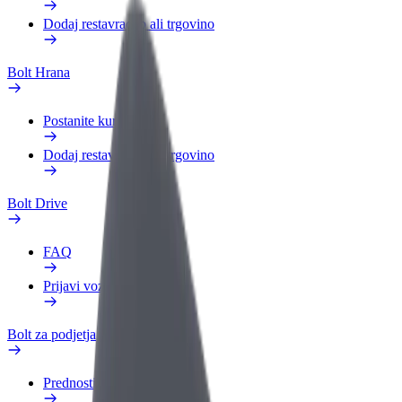
Dodaj restavracijo ali trgovino
Bolt Hrana
Postanite kurir
Dodaj restavracijo ali trgovino
Bolt Drive
FAQ
Prijavi vozilo
Bolt za podjetja
Prednosti