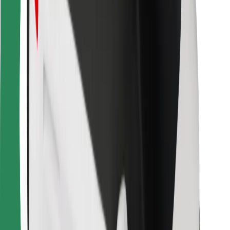
Za dostavljavce
Bolt Food
Za lastnike voznih parkov
Za restavracije
Bolt za podjetja
Drugo
Dobavitelji
Pogoji poslovanja
Piškotki
Varnost
Do vožnje v nekaj minutah!
Prenesi aplikacijo Bolt