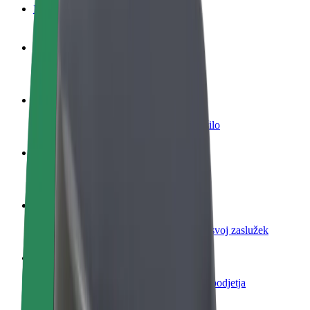
FAQ
Postani voznik
Zasluži denar pod svojimi pogoji
Postanite kurir
Dostavljaj hrano in prejmi tedensko plačilo
Dodaj restavracijo ali trgovino
Dosezi več strank in zvišaj zaslužek
Prijavi se kot lastnik voznega parka
Dodaj svoj vozni park v Bolt in povečaj svoj zaslužek
Bolt za podjetja
Boltovi izdelki in storitve za rast tvojega podjetja