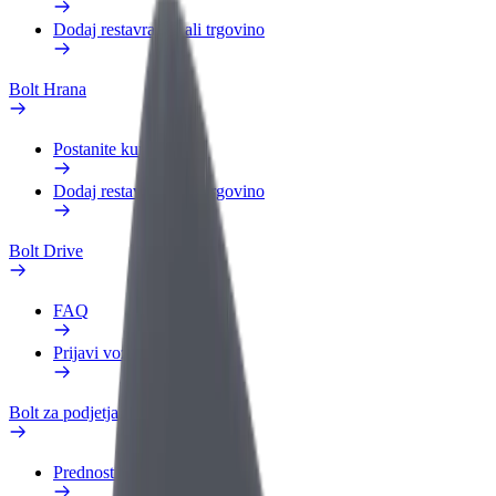
Dodaj restavracijo ali trgovino
Bolt Hrana
Postanite kurir
Dodaj restavracijo ali trgovino
Bolt Drive
FAQ
Prijavi vozilo
Bolt za podjetja
Prednosti