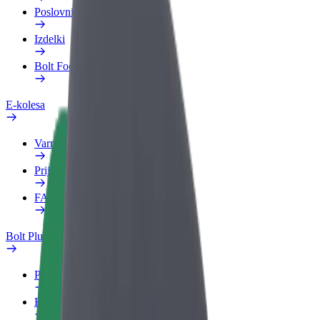
Poslovni profil
Izdelki
Bolt Food za podjetja
E-kolesa
Varnostni kotiček
Prijavi težavo
FAQ
Bolt Plus
Prednosti
Kako se pridružiti