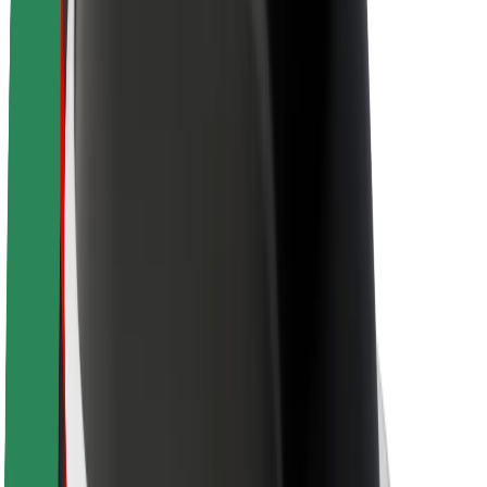
O Boltu
Trajnost pri Boltu
Projekt Zero
Blog
Novinarsko središče
Smernice blagovne znamke
Poslanstvo
Odnosi z vlagatelji
Vodstvo
Blagovna znamka
Mediji
Urban Fund
Varnost