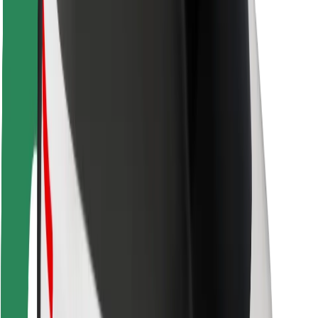
Varnost potnikov
Varnost voznikov
Varnost skirojev
Varnostni kotiček
Mesta
Lokacije
Rešitve za mesto
Letališča
Bolt polnilne postaje
Pomoč
Za potnike
Za voznike