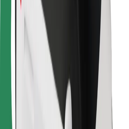
Za dostavljavce
Bolt Food
Za lastnike voznih parkov
Za restavracije
Bolt za podjetja
Drugo
Dobavitelji
Pogoji poslovanja
Piškotki
Varnost
Do vožnje v nekaj minutah!
Prenesi aplikacijo Bolt