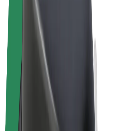
Pogoji poslovanja
Zasebnost
Piškotki
© 2026 Bolt Technology OÜ
Izdelki
Vožnje
Skiroji
Bolt Market
Bolt Hrana
Bolt Drive
Bolt za podjetja