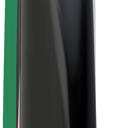
E-kolesa
Bolt Plus
Zasluži z Bolt
Vozniki
Zaslužki za voznike
Dostavljavci
Zaslužki za dostavljavce
Ponudniki Bolt Food
Vozni parki
Franšize
Podjetje
Zaposlitve