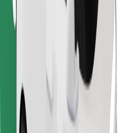
Najdi svojo najljubšo hrano!
Prenesi aplikacijo Bolt Food