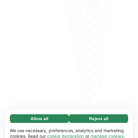
Allow all
Reject all
Necessary (65)
Necessary cookies help make our website
Learn more
We use necessary, preferences, analytics and marketing
usable by enabling basic functions, e.g. page
cookies. Read our
cookie declaration
or
manage cookies
.