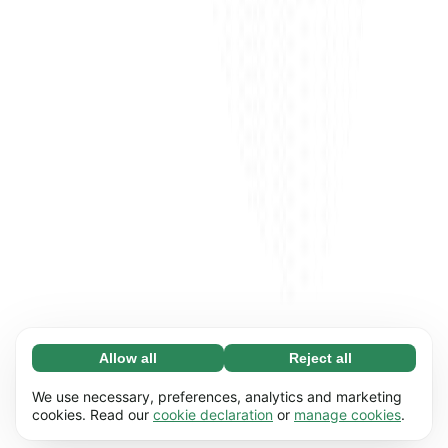
Allow all
Reject all
Necessary (65)
Necessary cookies help make our website
Learn more
We use necessary, preferences, analytics and marketing
usable by enabling basic functions, e.g. page
cookies. Read our
cookie declaration
or
manage cookies
.
navigation. The website cannot function
Preferences (17)