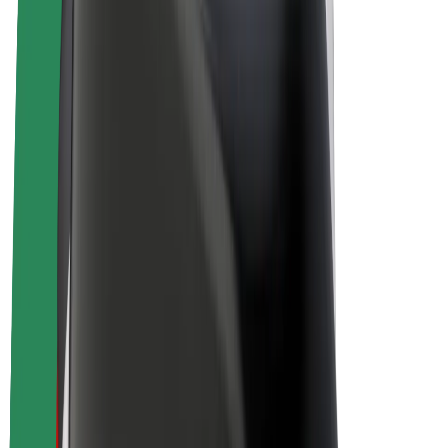
E-kolesa
Bolt Plus
Zasluži z Bolt
Vozniki
Zaslužki za voznike
Dostavljavci
Zaslužki za dostavljavce
Ponudniki Bolt Food
Vozni parki
Franšize
Podjetje
Zaposlitve