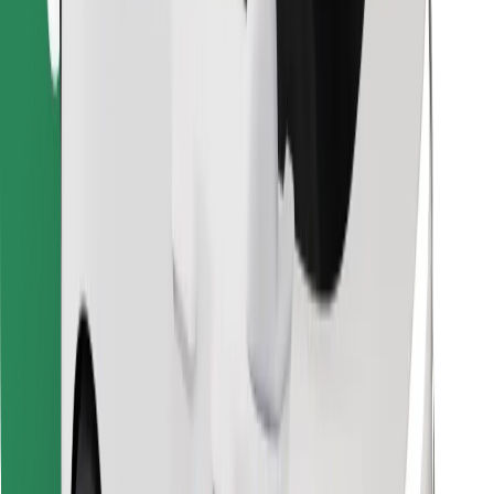
Najdi svojo najljubšo hrano!
Prenesi aplikacijo Bolt Food