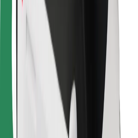
Za dostavljavce
Bolt Food
Za lastnike voznih parkov
Za restavracije
Bolt za podjetja
Drugo
Dobavitelji
Pogoji poslovanja
Piškotki
Varnost
Do vožnje v nekaj minutah!
Prenesi aplikacijo Bolt