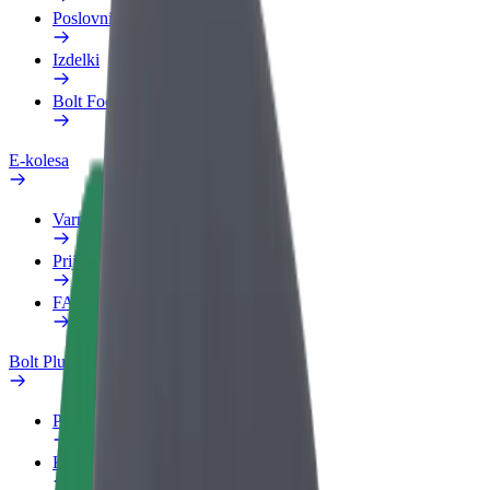
Poslovni profil
Izdelki
Bolt Food za podjetja
E-kolesa
Varnostni kotiček
Prijavi težavo
FAQ
Bolt Plus
Prednosti
Kako se pridružiti