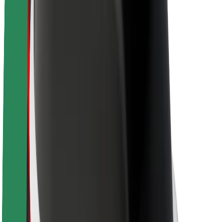
O Boltu
Trajnost pri Boltu
Projekt Zero
Blog
Novinarsko središče
Smernice blagovne znamke
Poslanstvo
Odnosi z vlagatelji
Vodstvo
Blagovna znamka
Mediji
Urban Fund
Varnost