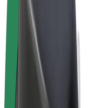
Pogoji poslovanja
Zasebnost
Piškotki
© 2026 Bolt Technology OÜ
Izdelki
Vožnje
Skiroji
Bolt Market
Bolt Hrana
Bolt Drive
Bolt za podjetja