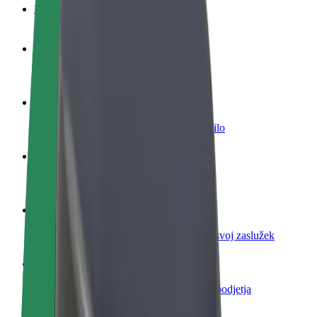
FAQ
Postani voznik
Zasluži denar pod svojimi pogoji
Postanite kurir
Dostavljaj hrano in prejmi tedensko plačilo
Dodaj restavracijo ali trgovino
Dosezi več strank in zvišaj zaslužek
Prijavi se kot lastnik voznega parka
Dodaj svoj vozni park v Bolt in povečaj svoj zaslužek
Bolt za podjetja
Boltovi izdelki in storitve za rast tvojega podjetja