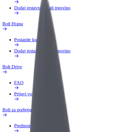
Dodaj restavracijo ali trgovino
Bolt Hrana
Postanite kurir
Dodaj restavracijo ali trgovino
Bolt Drive
FAQ
Prijavi vozilo
Bolt za podjetja
Prednosti