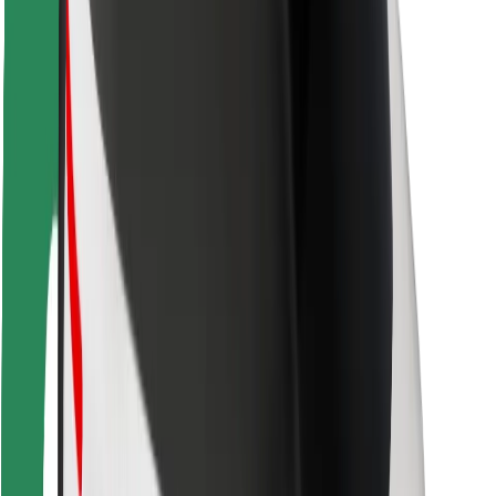
Varnost potnikov
Varnost voznikov
Varnost skirojev
Varnostni kotiček
Mesta
Lokacije
Rešitve za mesto
Letališča
Bolt polnilne postaje
Pomoč
Za potnike
Za voznike