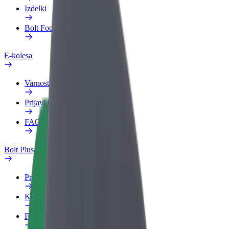
Izdelki
Bolt Food za podjetja
E-kolesa
Varnostni kotiček
Prijavi težavo
FAQ
Bolt Plus
Prednosti
Kako se pridružiti
FAQ