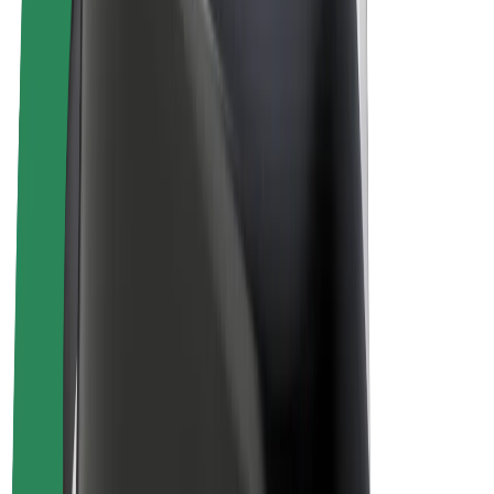
Bolt Plus
Zasluži z Bolt
Vozniki
Zaslužki za voznike
Dostavljavci
Zaslužki za dostavljavce
Ponudniki Bolt Food
Vozni parki
Franšize
Podjetje
Zaposlitve
O Boltu