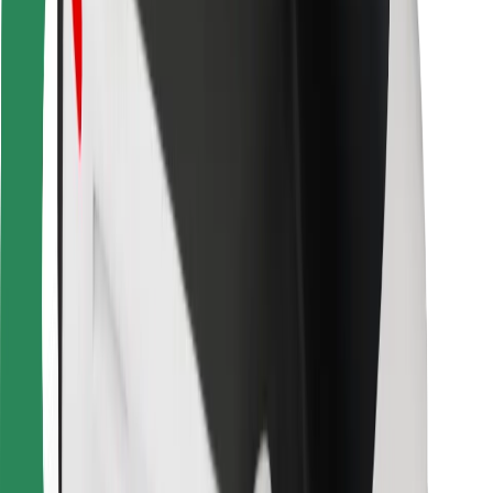
Bolt Food
Za lastnike voznih parkov
Za restavracije
Bolt za podjetja
Drugo
Dobavitelji
Pogoji poslovanja
Piškotki
Varnost
Do vožnje v nekaj minutah!
Prenesi aplikacijo Bolt
Najdi svojo najljubšo hrano!