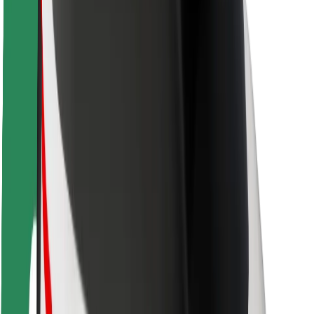
Varnost voznikov
Varnost skirojev
Varnostni kotiček
Mesta
Lokacije
Rešitve za mesto
Letališča
Bolt polnilne postaje
Pomoč
Za potnike
Za voznike
Za dostavljavce