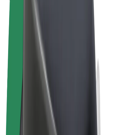
Pogoji poslovanja
Zasebnost
Piškotki
© 2026 Bolt Technology OÜ
Izdelki
Vožnje
Skiroji
Bolt Market
Bolt Hrana
Bolt Drive
Bolt za podjetja
E-kolesa