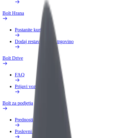
Bolt Hrana
Postanite kurir
Dodaj restavracijo ali trgovino
Bolt Drive
FAQ
Prijavi vozilo
Bolt za podjetja
Prednosti
Poslovni profil