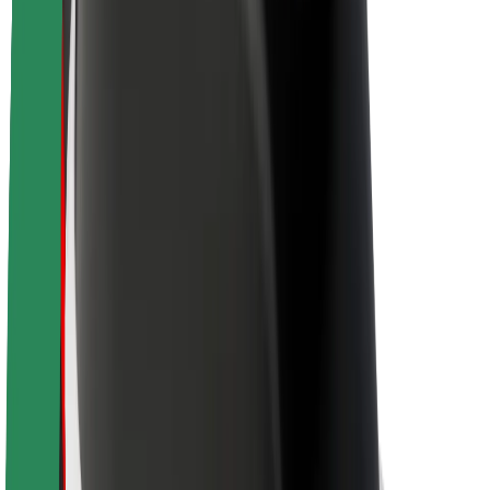
Trajnost pri Boltu
Projekt Zero
Blog
Novinarsko središče
Smernice blagovne znamke
Poslanstvo
Odnosi z vlagatelji
Vodstvo
Blagovna znamka
Mediji
Urban Fund
Varnost
Varnost potnikov