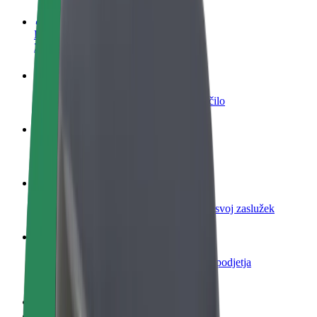
Postani voznik
Zasluži denar pod svojimi pogoji
Postanite kurir
Dostavljaj hrano in prejmi tedensko plačilo
Dodaj restavracijo ali trgovino
Dosezi več strank in zvišaj zaslužek
Prijavi se kot lastnik voznega parka
Dodaj svoj vozni park v Bolt in povečaj svoj zaslužek
Bolt za podjetja
Boltovi izdelki in storitve za rast tvojega podjetja