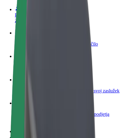
Postani voznik
Zasluži denar pod svojimi pogoji
Postanite kurir
Dostavljaj hrano in prejmi tedensko plačilo
Dodaj restavracijo ali trgovino
Dosezi več strank in zvišaj zaslužek
Prijavi se kot lastnik voznega parka
Dodaj svoj vozni park v Bolt in povečaj svoj zaslužek
Bolt za podjetja
Boltovi izdelki in storitve za rast tvojega podjetja