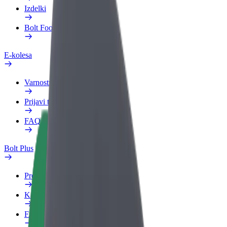
Izdelki
Bolt Food za podjetja
E-kolesa
Varnostni kotiček
Prijavi težavo
FAQ
Bolt Plus
Prednosti
Kako se pridružiti
FAQ