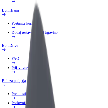
Bolt Hrana
Postanite kurir
Dodaj restavracijo ali trgovino
Bolt Drive
FAQ
Prijavi vozilo
Bolt za podjetja
Prednosti
Poslovni profil