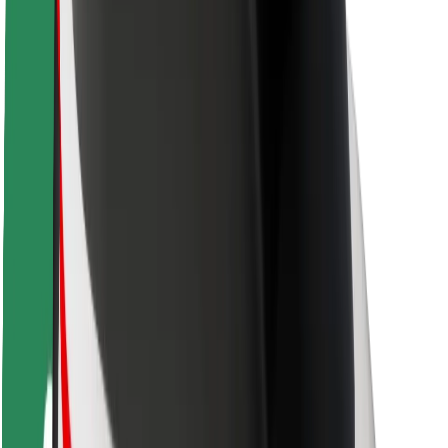
Varnost voznikov
Varnost skirojev
Varnostni kotiček
Mesta
Lokacije
Rešitve za mesto
Letališča
Bolt polnilne postaje
Pomoč
Za potnike
Za voznike
Za dostavljavce