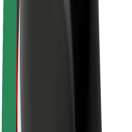
Trajnost pri Boltu
Projekt Zero
Blog
Novinarsko središče
Smernice blagovne znamke
Poslanstvo
Odnosi z vlagatelji
Vodstvo
Blagovna znamka
Mediji
Urban Fund
Varnost
Varnost potnikov