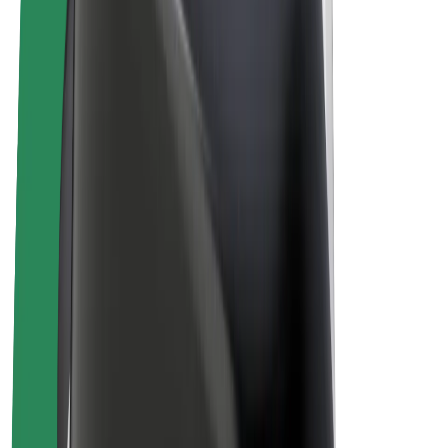
Bolt Plus
Zasluži z Bolt
Vozniki
Zaslužki za voznike
Dostavljavci
Zaslužki za dostavljavce
Ponudniki Bolt Food
Vozni parki
Franšize
Podjetje
Zaposlitve
O Boltu