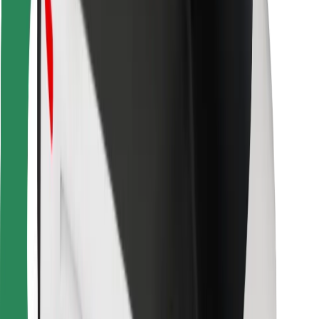
Bolt Food
Za lastnike voznih parkov
Za restavracije
Bolt za podjetja
Drugo
Dobavitelji
Pogoji poslovanja
Piškotki
Varnost
Do vožnje v nekaj minutah!
Prenesi aplikacijo Bolt
Najdi svojo najljubšo hrano!