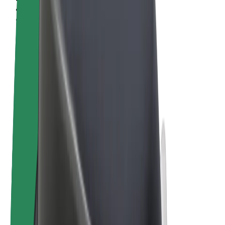
Pogoji poslovanja
Zasebnost
Piškotki
© 2026 Bolt Technology OÜ
Izdelki
Vožnje
Skiroji
Bolt Market
Bolt Hrana
Bolt Drive
Bolt za podjetja
E-kolesa