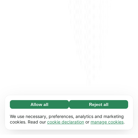
Allow all
Reject all
Necessary (65)
Necessary cookies help make our website
Learn more
We use necessary, preferences, analytics and marketing
usable by enabling basic functions, e.g. page
cookies. Read our
cookie declaration
or
manage cookies
.
navigation. The website cannot function
Preferences (17)
properly without these cookies.