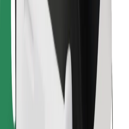
Najdi svojo najljubšo hrano!
Prenesi aplikacijo Bolt Food