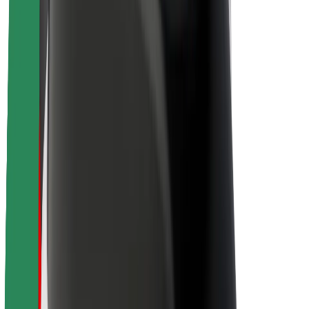
O Boltu
Trajnost pri Boltu
Projekt Zero
Blog
Novinarsko središče
Smernice blagovne znamke
Poslanstvo
Odnosi z vlagatelji
Vodstvo
Blagovna znamka
Mediji
Urban Fund
Varnost