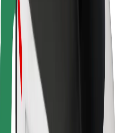
Za dostavljavce
Bolt Food
Za lastnike voznih parkov
Za restavracije
Bolt za podjetja
Drugo
Dobavitelji
Pogoji poslovanja
Piškotki
Varnost
Do vožnje v nekaj minutah!
Prenesi aplikacijo Bolt