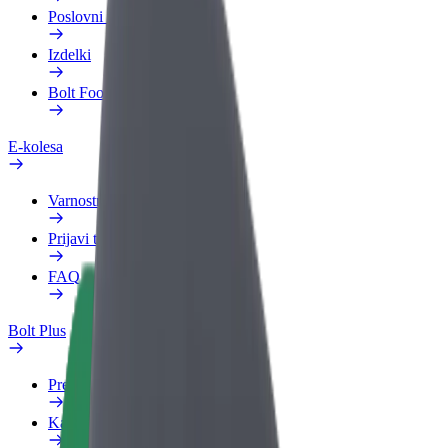
Poslovni profil
Izdelki
Bolt Food za podjetja
E-kolesa
Varnostni kotiček
Prijavi težavo
FAQ
Bolt Plus
Prednosti
Kako se pridružiti