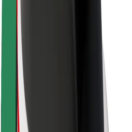
Varnost potnikov
Varnost voznikov
Varnost skirojev
Varnostni kotiček
Mesta
Lokacije
Rešitve za mesto
Letališča
Bolt polnilne postaje
Pomoč
Za potnike
Za voznike