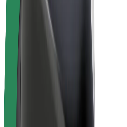
E-kolesa
Bolt Plus
Zasluži z Bolt
Vozniki
Zaslužki za voznike
Dostavljavci
Zaslužki za dostavljavce
Ponudniki Bolt Food
Vozni parki
Franšize
Podjetje
Zaposlitve