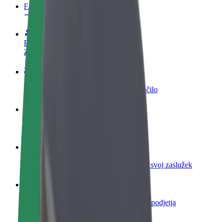
FAQ
Postani voznik
Zasluži denar pod svojimi pogoji
Postanite kurir
Dostavljaj hrano in prejmi tedensko plačilo
Dodaj restavracijo ali trgovino
Dosezi več strank in zvišaj zaslužek
Prijavi se kot lastnik voznega parka
Dodaj svoj vozni park v Bolt in povečaj svoj zaslužek
Bolt za podjetja
Boltovi izdelki in storitve za rast tvojega podjetja