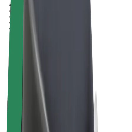
Pogoji poslovanja
Zasebnost
Piškotki
© 2026 Bolt Technology OÜ
Izdelki
Vožnje
Skiroji
Bolt Market
Bolt Hrana
Bolt Drive
Bolt za podjetja