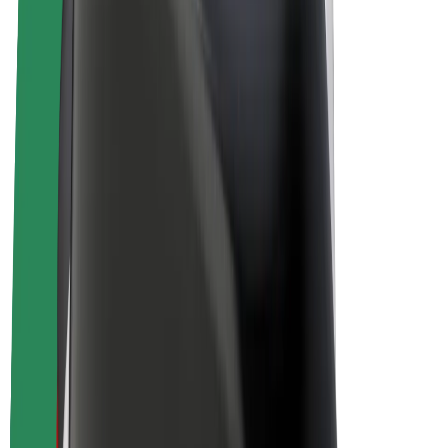
Elcyklar
Bolt Plus
Tjäna pengar med Bolt
Förare
Förares intäkter
Kurirer
Kurirers intäkter
Handlare i Bolt Food
Åkerier
Franchise
Företag
Karriär