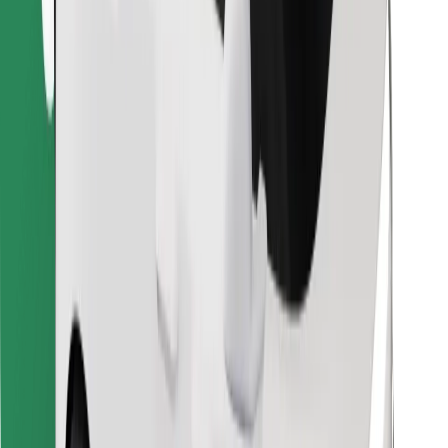
Hitta din favoritmat!
Ladda ner Bolt Food-appen