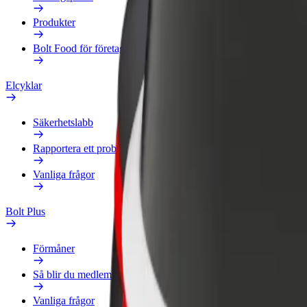
Produkter
Bolt Food för företag
Elcyklar
Säkerhetslabb
Rapportera ett problem
Vanliga frågor
Bolt Plus
Förmåner
Så blir du medlem
Vanliga frågor