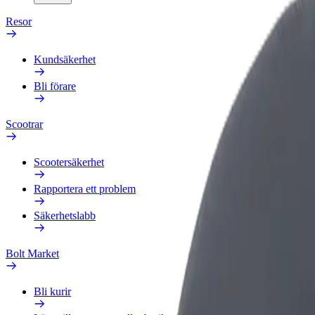
Resor
Kundsäkerhet
Bli förare
Scootrar
Scootersäkerhet
Rapportera ett problem
Säkerhetslabb
Bolt Market
Bli kurir