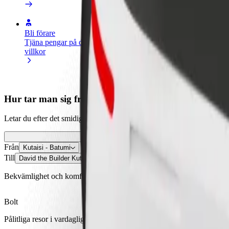
Bli förare
Bli kurir
Lägg 
Tjäna pengar på dina egna
Leverera mat och få betalt
butik
villkor
varje vecka
Nå fl
intäk
Hur tar man sig från Kutaisi - Batumi till David the B
Letar du efter det smidigaste sättet att ta sig från Kutaisi - Batumi til
Från
Kutaisi - Batumi
Till
David the Builder Kutaisi International Airport
Bekvämlighet och komfort är bara några knapptryck bort!
Bolt
Pålitliga resor i vardagliga medelstora bilar.