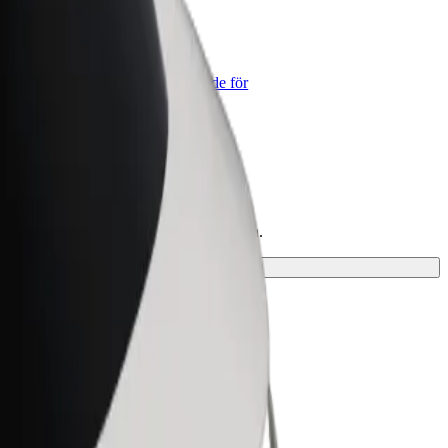
lt for Business
lts produkter och tjänster anpassade för
tt företag
ch hitta den perfekta lösningen för din resa.