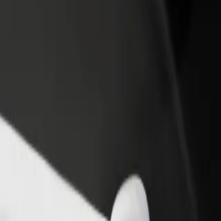
till restaurang eller
Registrera dig som åkeriägare
Bo
Lägg till ditt åkeri på Bolts plattform och öka
Bo
er kunder och öka
dina intäkter
di
terna
uilder Kutaisi International Airport
l David the Builder Kutaisi International Airport? Kolla in våra tjänster o
Ladda ner appen