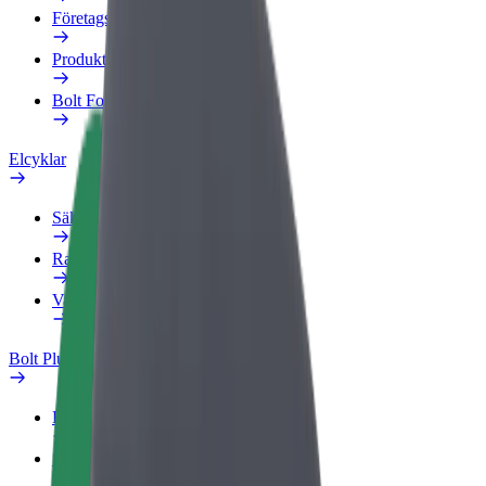
Företagsprofil
Produkter
Bolt Food för företag
Elcyklar
Säkerhetslabb
Rapportera ett problem
Vanliga frågor
Bolt Plus
Förmåner
Så blir du medlem