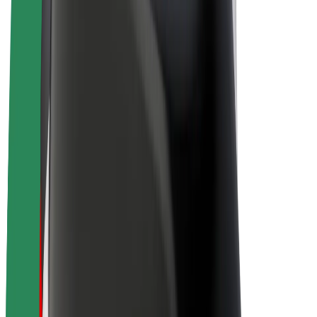
Elcyklar
Bolt Plus
Tjäna pengar med Bolt
Förare
Förares intäkter
Kurirer
Kurirers intäkter
Handlare i Bolt Food
Åkerier
Franchise
Företag
Karriär