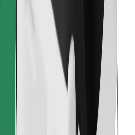
För kurirer
Bolt Food
För åkeriägare
För restauranger
Bolt for Business
Annat
Leverantörer
Allmänna villkor
Cookies
Säkerhet
Kom iväg med Bolt på några minuter!
Ladda ner Bolt-appen