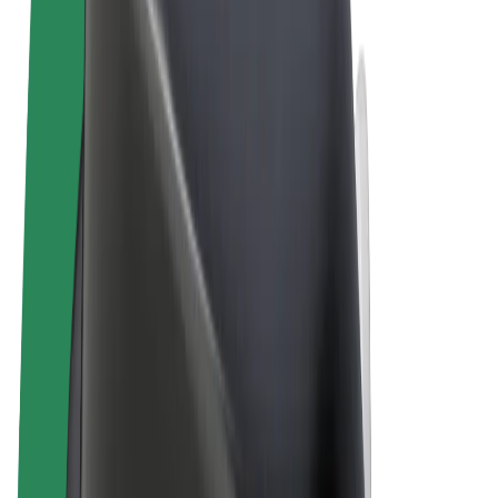
Allmänna villkor
Integritet
Cookies
© 2026 Bolt Technology OÜ
Produkter
Resor
Scootrar
Bolt Market
Bolt Food
Bolt Drive
Bolt for Business