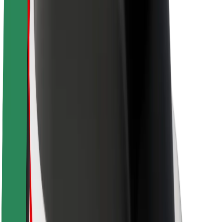
Om Bolt
Hållbarhet på Bolt
Projekt Zero
Blogg
Nyhetsrum
Riktlinjer för varumärket
Uppdrag
Investerarrelationer
Ledning
Varumärke
Media
Urban Fund
Säkerhet