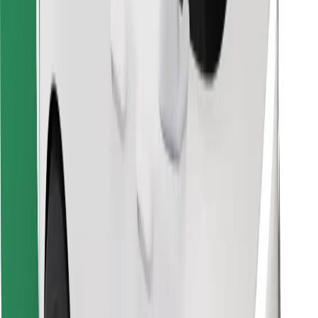
Hitta din favoritmat!
Ladda ner Bolt Food-appen