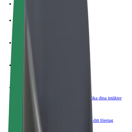
Vanliga frågor
Bli förare
Tjäna pengar på dina egna villkor
Bli kurir
Leverera mat och få betalt varje vecka
Lägg till restaurang eller butik
Nå fler kunder och öka intäkterna
Registrera dig som åkeriägare
Lägg till ditt åkeri på Bolts plattform och öka dina intäkter
Bolt for Business
Bolts produkter och tjänster anpassade för ditt företag