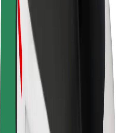
Kundsäkerhet
Förarsäkerhet
Scootersäkerhet
Säkerhetslabb
Städer
Platser
Stadslösningar
Flygplatser
Bolt laddstationer
Hjälp
För kunder
För förare