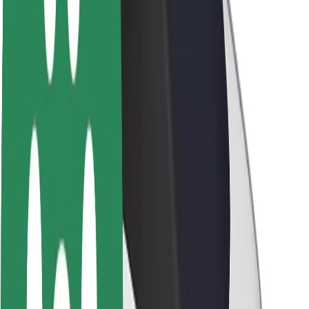
Om Bolt
Hållbarhet på Bolt
Projekt Zero
Blogg
Nyhetsrum
Riktlinjer för varumärket
Uppdrag
Investerarrelationer
Ledning
Varumärke
Media
Urban Fund
Säkerhet