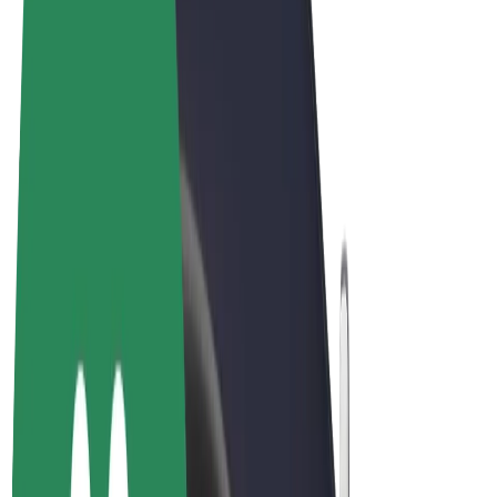
Allmänna villkor
Integritet
Cookies
© 2026 Bolt Technology OÜ
Produkter
Resor
Scootrar
Bolt Market
Bolt Food
Bolt Drive
Bolt for Business