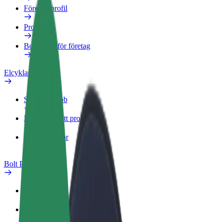
Företagsprofil
Produkter
Bolt Food för företag
Elcyklar
Säkerhetslabb
Rapportera ett problem
Vanliga frågor
Bolt Plus
Förmåner
Så blir du medlem