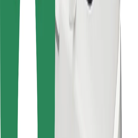
För kurirer
Bolt Food
För åkeriägare
För restauranger
Bolt for Business
Annat
Leverantörer
Allmänna villkor
Cookies
Säkerhet
Kom iväg med Bolt på några minuter!
Ladda ner Bolt-appen