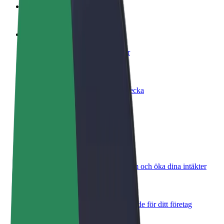
Vanliga frågor
Bli förare
Tjäna pengar på dina egna villkor
Bli kurir
Leverera mat och få betalt varje vecka
Lägg till restaurang eller butik
Nå fler kunder och öka intäkterna
Registrera dig som åkeriägare
Lägg till ditt åkeri på Bolts plattform och öka dina intäkter
Bolt for Business
Bolts produkter och tjänster anpassade för ditt företag