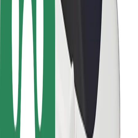
Kundsäkerhet
Förarsäkerhet
Scootersäkerhet
Säkerhetslabb
Städer
Platser
Stadslösningar
Flygplatser
Bolt laddstationer
Hjälp
För kunder
För förare