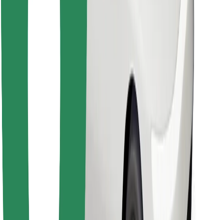
Hitta din favoritmat!
Ladda ner Bolt Food-appen