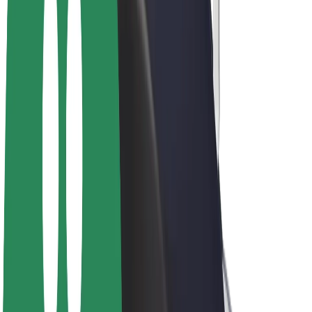
Elcyklar
Bolt Plus
Tjäna pengar med Bolt
Förare
Förares intäkter
Kurirer
Kurirers intäkter
Handlare i Bolt Food
Åkerier
Franchise
Företag
Karriär