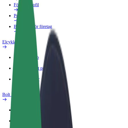
Företagsprofil
Produkter
Bolt Food för företag
Elcyklar
Säkerhetslabb
Rapportera ett problem
Vanliga frågor
Bolt Plus
Förmåner
Så blir du medlem