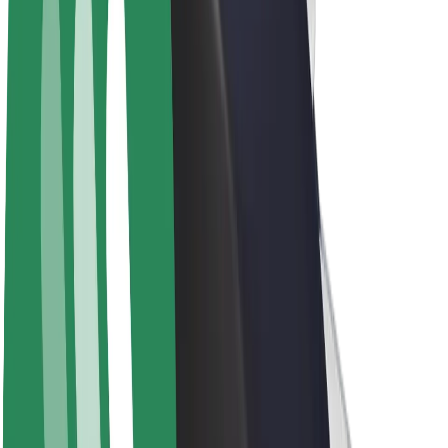
Elcyklar
Bolt Plus
Tjäna pengar med Bolt
Förare
Förares intäkter
Kurirer
Kurirers intäkter
Handlare i Bolt Food
Åkerier
Franchise
Företag
Karriär