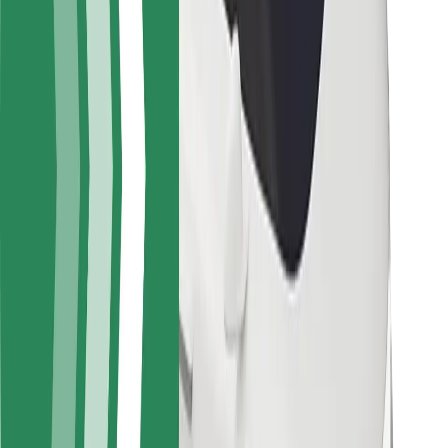
Kundsäkerhet
Förarsäkerhet
Scootersäkerhet
Säkerhetslabb
Städer
Platser
Stadslösningar
Flygplatser
Bolt laddstationer
Hjälp
För kunder
För förare