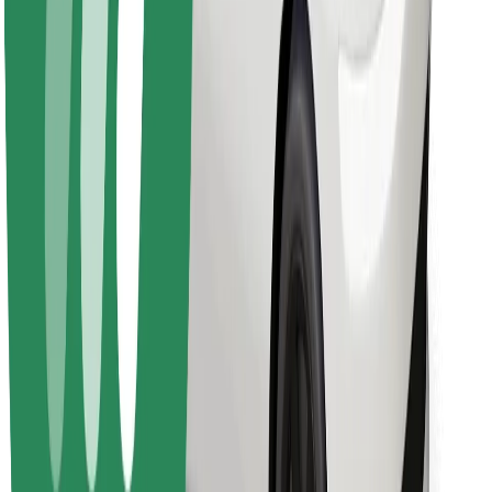
Hitta din favoritmat!
Ladda ner Bolt Food-appen