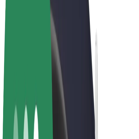
Allmänna villkor
Integritet
Cookies
© 2026 Bolt Technology OÜ
Produkter
Resor
Scootrar
Bolt Market
Bolt Food
Bolt Drive
Bolt for Business