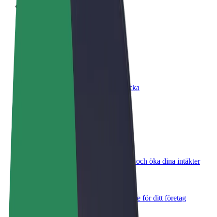
Vanliga frågor
Bli förare
Tjäna pengar på dina egna villkor
Bli kurir
Leverera mat och få betalt varje vecka
Lägg till restaurang eller butik
Nå fler kunder och öka intäkterna
Registrera dig som åkeriägare
Lägg till ditt åkeri på Bolts plattform och öka dina intäkter
Bolt for Business
Bolts produkter och tjänster anpassade för ditt företag