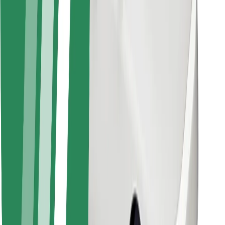
För kurirer
Bolt Food
För åkeriägare
För restauranger
Bolt for Business
Annat
Leverantörer
Allmänna villkor
Cookies
Säkerhet
Kom iväg med Bolt på några minuter!
Ladda ner Bolt-appen