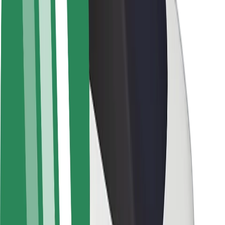
Om Bolt
Hållbarhet på Bolt
Projekt Zero
Blogg
Nyhetsrum
Riktlinjer för varumärket
Uppdrag
Investerarrelationer
Ledning
Varumärke
Media
Urban Fund
Säkerhet