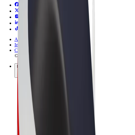
Allmänna villkor
Integritet
Cookies
© 2026 Bolt Technology OÜ
Produkter
Resor
Scootrar
Bolt Market
Bolt Food
Bolt Drive
Bolt for Business