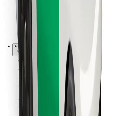
För kurirer
Bolt Food
För åkeriägare
För restauranger
Bolt for Business
Annat
Leverantörer
Allmänna villkor
Cookies
Säkerhet
Kom iväg med Bolt på några minuter!
Ladda ner Bolt-appen