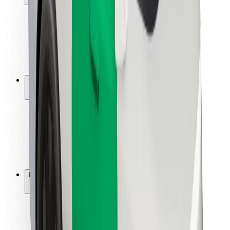
Kundsäkerhet
Förarsäkerhet
Scootersäkerhet
Säkerhetslabb
Städer
Platser
Stadslösningar
Flygplatser
Bolt laddstationer
Hjälp
För kunder
För förare