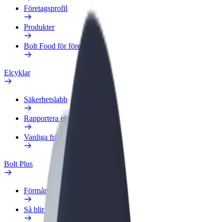
Företagsprofil
Produkter
Bolt Food för företag
Elcyklar
Säkerhetslabb
Rapportera ett problem
Vanliga frågor
Bolt Plus
Förmåner
Så blir du medlem