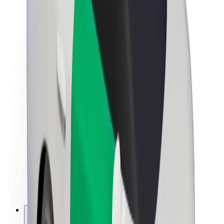
Om Bolt
Hållbarhet på Bolt
Projekt Zero
Blogg
Nyhetsrum
Riktlinjer för varumärket
Uppdrag
Investerarrelationer
Ledning
Varumärke
Media
Urban Fund
Säkerhet