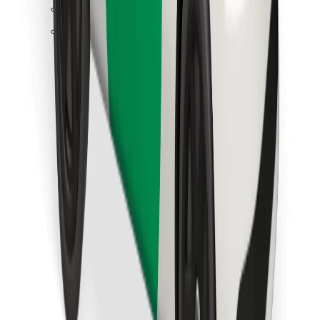
Hitta din favoritmat!
Ladda ner Bolt Food-appen