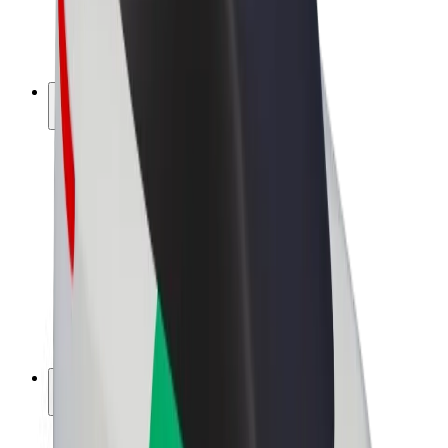
Elcyklar
Bolt Plus
Tjäna pengar med Bolt
Förare
Förares intäkter
Kurirer
Kurirers intäkter
Handlare i Bolt Food
Åkerier
Franchise
Företag
Karriär