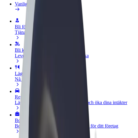
Vanliga frågor
Bli förare
Tjäna pengar på dina egna villkor
Bli kurir
Leverera mat och få betalt varje vecka
Lägg till restaurang eller butik
Nå fler kunder och öka intäkterna
Registrera dig som åkeriägare
Lägg till ditt åkeri på Bolts plattform och öka dina intäkter
Bolt for Business
Bolts produkter och tjänster anpassade för ditt företag