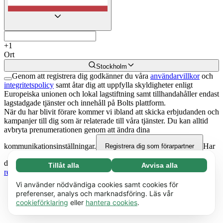
+
1
Ort
Stockholm
Genom att registrera dig godkänner du våra
användarvillkor
och
integritetspolicy
samt åtar dig att uppfylla skyldigheter enligt
Europeiska unionen och lokal lagstiftning samt tillhandahåller endast
lagstadgade tjänster och innehåll på Bolts plattform.
När du har blivit förare kommer vi ibland att skicka erbjudanden och
kampanjer till dig som är relaterade till våra tjänster. Du kan alltid
avbryta prenumerationen genom att ändra dina
kommunikationsinställningar.
Har
Registrera dig som förarpartner
du redan ett konto?
Logga in ↗
Om du har flera fordon och förare,
Tillåt alla
Avvisa alla
Nödvändiga (65)
registrera dig som åkeriägare
.
Nödvändiga cookies hjälper till att göra vår
Läs mer
Vi använder nödvändiga cookies samt cookies för
webbplats användbar genom att möjliggöra
preferenser, analys och marknadsföring. Läs vår
cookieförklaring
eller
hantera cookies
.
grundläggande funktioner, t ex sidnavigering.
Preferenser (17)
Webbplatsen kan inte fungera korrekt utan
Preferenscookies gör det möjligt för vår
Läs mer
dessa cookies.
Läs mer