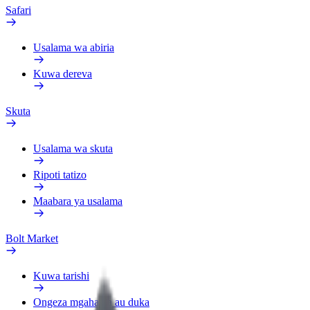
Safari
Usalama wa abiria
Kuwa dereva
Skuta
Usalama wa skuta
Ripoti tatizo
Maabara ya usalama
Bolt Market
Kuwa tarishi
Ongeza mgahawa au duka