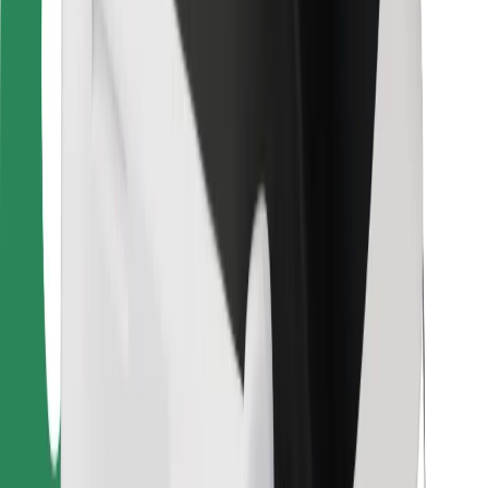
Bolt Food
Kwa wamiliki wa motokaa
Kwa migahawa
Bolt kwa Biashara
Nyingine
Wasambazaji
Vigezo na Masharti
Vidakuzi
Usalama
Pata usafiri ndani ya dakika!
Pakua Programu ya Bolt
Pata chakula unachopenda!