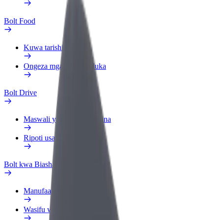
Bolt Food
Kuwa tarishi
Ongeza mgahawa au duka
Bolt Drive
Maswali yanayoulizwa sana
Ripoti usafiri
Bolt kwa Biashara
Manufaa
Wasifu wa kazi