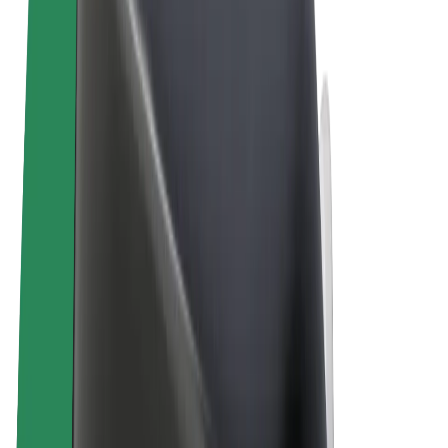
Vigezo na Masharti
Faragha
Vidakuzi
© 2026 Bolt Technology OÜ
Bidhaa
Safari
Skuta
Bolt Market
Bolt Food
Bolt Drive
Bolt kwa Biashara