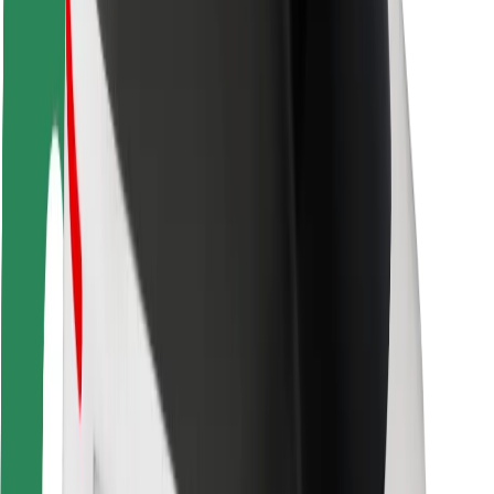
Usalama wa abiria
Usalama wa dereva
Usalama wa skuta
Maabara ya usalama
Miji
Maeneo
Suluhisho za miji
Viwanja vya ndege
Maeneo ya Kuchajia ya Bolt
Usaidizi
Kwa abiria
Kwa madereva
Kwa matarishi