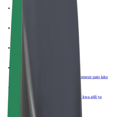
Kuwa dereva
Pata pesa kwa masharti yako
Kuwa tarishi
Wasilisha chakula na ulipwe kila wiki
Ongeza mgahawa au duka
Fikia wateja zaidi na ongeza mapato
Jisajili kama mmiliki wa motokaa
Ongeza motokaa yako kwenye Bolt na uongeze pato lako
Bolt kwa Biashara
Bidhaa na huduma za Bolt zilizopanuliwa kwa ajili ya
biashara yako