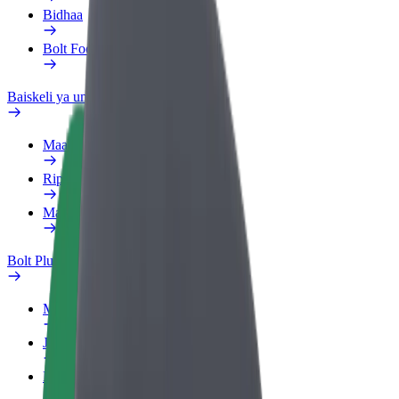
Bidhaa
Bolt Food kwa Biashara
Baiskeli ya umeme
Maabara ya usalama
Ripoti tatizo
Maswali yanayoulizwa sana
Bolt Plus
Manufaa
Jinsi ya kujiunga
Maswali yanayoulizwa sana