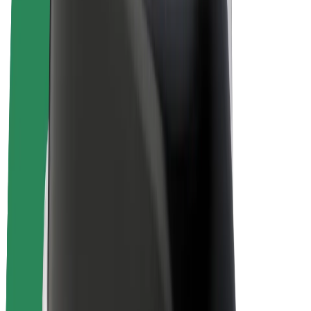
Baiskeli ya umeme
Bolt Plus
Pata kipato na Bolt
Dereva
Mapato ya dereva
Matarishi
Mapato ya tarishi
Wafanyabiashara wa Bolt Food
Motokaa
Biashara
Kampuni
Nafasi za kazi
Kuhusu Bolt