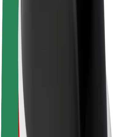
Uendelevu katika Bolt
Mpango wa Project Zero
Blogu
Chumba cha Habari
Miongozo ya chapa
Dhamira
Mahusiano ya Wawekezaji
Uongozi
Chapa
Vyombo vya Habari
Mfuko wa Urban
Usalama