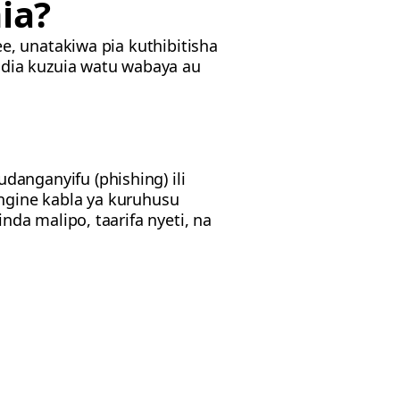
ia?
e, unatakiwa pia kuthibitisha
idia kuzuia watu wabaya au
nganyifu (phishing) ili
ingine kabla ya kuruhusu
da malipo, taarifa nyeti, na