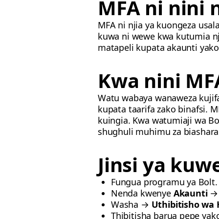
MFA ni nini 
MFA ni njia ya kuongeza usal
kuwa ni wewe kwa kutumia nji
matapeli kupata akaunti yako
Kwa nini MF
Watu wabaya wanaweza kujifa
kupata taarifa zako binafsi. 
kuingia. Kwa watumiaji wa Bo
shughuli muhimu za biashara
Jinsi ya ku
Fungua programu ya Bolt.
Nenda kwenye
Akaunti
Washa →
Uthibitisho wa 
Thibitisha barua pepe yak