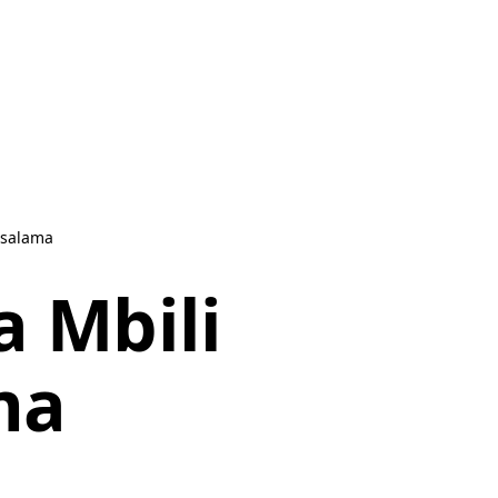
Usalama
a Mbili
ma