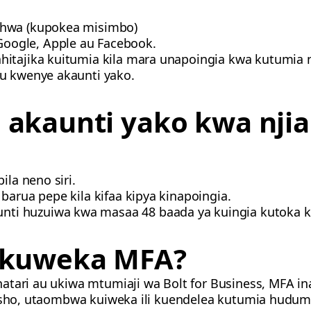
:
ishwa (kupokea misimbo)
Google, Apple au Facebook.
hitajika kuitumia kila mara unapoingia kwa kutumia
u kwenye akaunti yako.
a akaunti yako kwa nji
bila neno siri.
 barua pepe kila kifaa kipya kinapoingia.
unti huzuiwa kwa masaa 48 baada ya kuingia kutoka ki
a kuweka MFA?
atari au ukiwa mtumiaji wa Bolt for Business, MFA i
tisho, utaombwa kuiweka ili kuendelea kutumia hudum