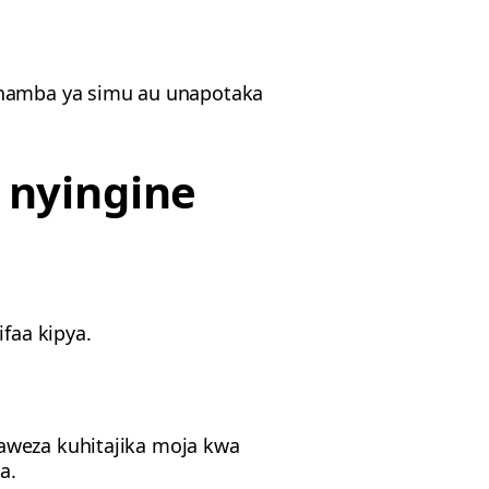
 namba ya simu au unapotaka
a nyingine
faa kipya.
naweza kuhitajika moja kwa
a.