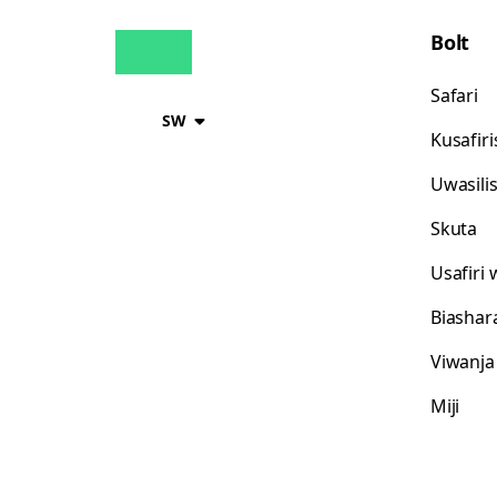
Bolt
Safari
SW
Kusafir
Uwasili
Skuta
Usafiri
Biashar
Viwanja
Miji