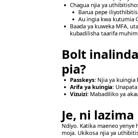
Chagua njia ya uthibitisho
Barua pepe iliyothibit
Au ingia kwa kutumia 
Baada ya kuweka MFA, uta
kubadilisha taarifa muhim
Bolt inalind
pia?
Passkeys
: Njia ya kuingia 
Arifa ya kuingia
: Unapata
Vizuizi
: Mabadiliko ya aka
Je, ni lazim
Ndiyo. Katika maeneo yenye h
moja. Ukikosa njia ya uthibi