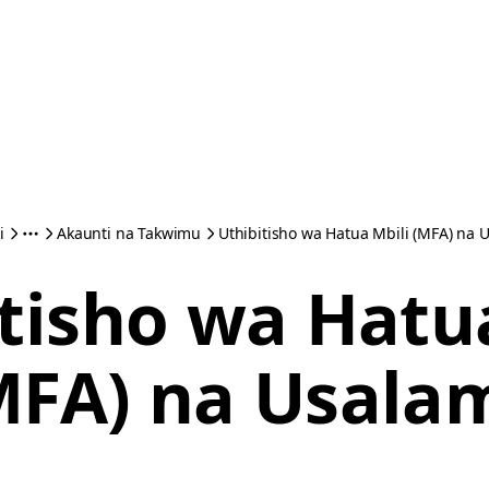
i
Akaunti na Takwimu
Uthibitisho wa Hatua Mbili (MFA) na 
tisho wa Hatu
MFA) na Usala