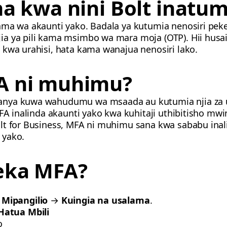
na kwa nini Bolt inatum
ama wa akaunti yako. Badala ya kutumia nenosiri peke
a ya pili kama msimbo wa mara moja (OTP). Hii husa
 kwa urahisi, hata kama wanajua nenosiri lako.
A ni muhimu?
nya kuwa wahudumu wa msaada au kutumia njia za uda
MFA inalinda akaunti yako kwa kuhitaji uthibitisho mw
lt for Business, MFA ni muhimu sana kwa sababu inalin
 yako.
weka MFA?
→
Mipangilio
→
Kuingia na usalama
.
Hatua Mbili
o