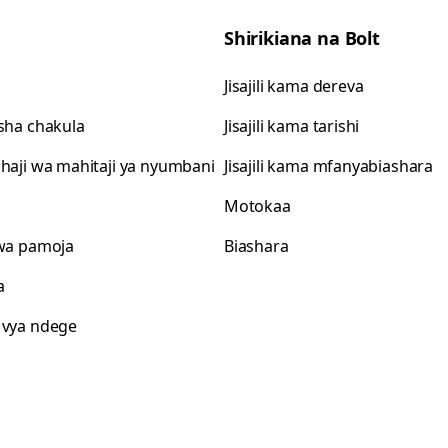
Shirikiana na Bolt
Jisajili kama dereva
isha chakula
Jisajili kama tarishi
shaji wa mahitaji ya nyumbani
Jisajili kama mfanyabiashara
Motokaa
 wa pamoja
Biashara
a
 vya ndege