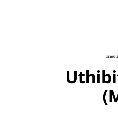
Usaidiz
Uthibi
(