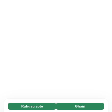
Ruhusu zote
Ghairi
Necessary (65)