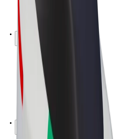
Bolt kwa Biashara
Baiskeli ya umeme
Bolt Plus
Pata kipato na Bolt
Madereva
Mapato ya dereva
Matarishi
Mapato ya tarishi
Wafanyabiashara wa Bolt Food
Fleets
Biashara
Kampuni