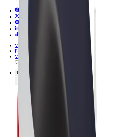
Vigezo na Masharti
Faragha
Vidakuzi
© 2026 Bolt Technology OÜ
Bidhaa
Safari
Scooters
Bolt Market
Bolt Chakula
Bolt Drive