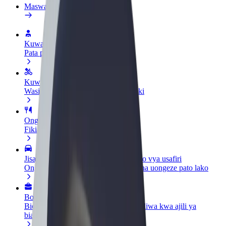
Maswali ya mara kwa mara
Kuwa dereva
Pata pesa kwa masharti yako
Kuwa tarishi
Wasilisha chakula na ulipwe kila wiki
Ongeza mgahawa au duka
Fikia wateja zaidi na ongeza mapato
Jisajili hapa kama mmiliki wa vyombo vya usafiri
Ongeza motokaa yako kwenye Bolt na uongeze pato lako
Bolt kwa Biashara
Bidhaa na huduma za Bolt zilizopanuliwa kwa ajili ya
biashara yako