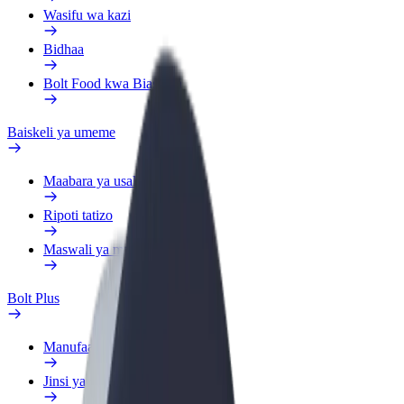
Wasifu wa kazi
Bidhaa
Bolt Food kwa Biashara
Baiskeli ya umeme
Maabara ya usalama
Ripoti tatizo
Maswali ya mara kwa mara
Bolt Plus
Manufaa
Jinsi ya kujiunga