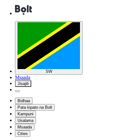
SW
Msaada
Jisajili
Bidhaa
Pata kipato na Bolt
Kampuni
Usalama
Msaada
Cities