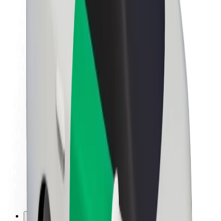
Careers
Kuhusu Bolt
Uendelevu katika Bolt
Mpango wa Project Zero
Blog
Chumba cha Habari
Miongozo ya chapa
Dhamira
Mahusiano ya Wawekezaji
Uongozi
Chapa
Vyombo vya Habari
Mfuko wa Urban
Usalama