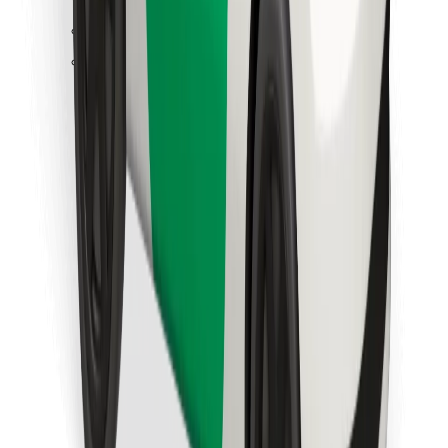
Pata chakula unachopenda!
Pakua programu ya Bolt Food