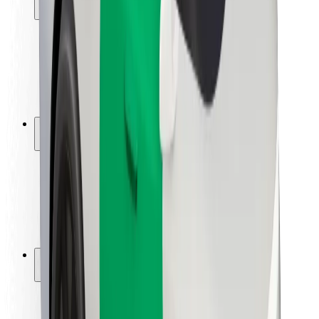
Usalama wa abiria
Usalama wa dereva
Usalama wa skuta
Maabara ya usalama
Cities
Maeneo
Suluhisho za miji
Viwanja vya ndege
Maeneo ya Kuchajia ya Bolt
Msaada
Kwa abiria
Kwa madereva