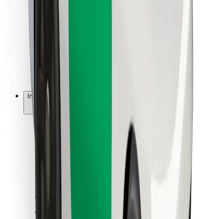
Kwa matarishi
Bolt Food
Kwa wamiliki wa motokaa
Kwa migahawa
Bolt kwa Biashara
Ingine
Wasambazaji
Vigezo na Masharti
Vidakuzi
Usalama
Pata gari ndani ya dakika!
Pakua Programu ya Bolt