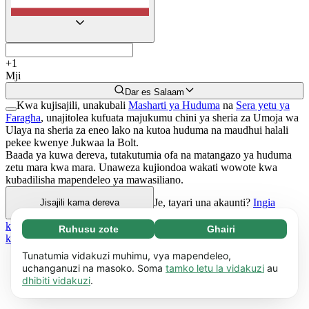
+
1
Mji
Dar es Salaam
Kwa kujisajili, unakubali
Masharti ya Huduma
na
Sera yetu ya
Faragha
, unajitolea kufuata majukumu chini ya sheria za Umoja wa
Ulaya na sheria za eneo lako na kutoa huduma na maudhui halali
pekee kwenye Jukwaa la Bolt.
Baada ya kuwa dereva, tutakutumia ofa na matangazo ya huduma
zetu mara kwa mara. Unaweza kujiondoa wakati wowote kwa
kubadilisha mapendeleo ya mawasiliano.
Je, tayari una akaunti?
Ingia
Jisajili kama dereva
katika akaunti↗
Kama una motokaa na madereva wengi,
jisajili
Ruhusu zote
Ghairi
Necessary (65)
kama Mmiliki wa motokaa
.
Vidakuzi muhimu husaidia kuifanya tovuti yetu
Pata maelezo zaidi
Tunatumia vidakuzi muhimu, vya mapendeleo,
iweze kutumika kwa kuwezesha kazi za msingi,
uchanganuzi na masoko. Soma
tamko letu la vidakuzi
au
dhibiti vidakuzi
.
kama vile urambazaji wa kurasa. Tovuti haiwezi
Mapendeleo (17)
kufanya kazi vizuri bila vidakuzi hivi
Vidakuzi vya Mapendeleo huwezesha tovuti
Pata maelezo zaidi