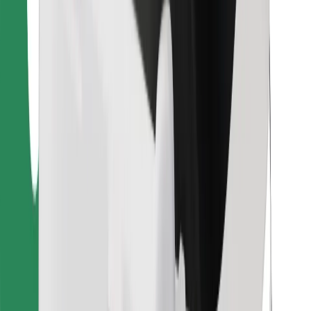
คุกกี้
ความปลอดภัย
เรียกรถได้ในไม่กี่นาที!
ดาวน์โหลดแอป Bolt
หาอาหารโปรดของคุณ!
ดาวน์โหลดแอป Bolt Food