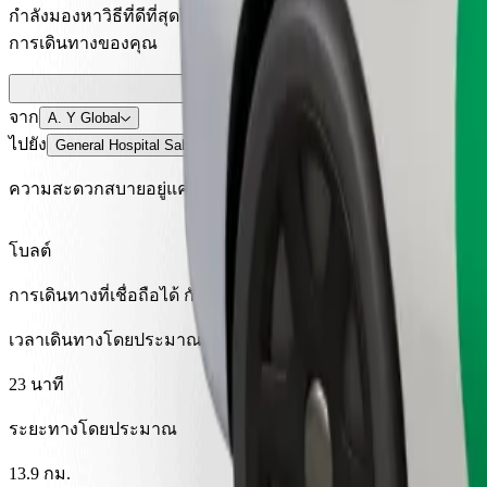
กำลังมองหาวิธีที่ดีที่สุดในการเดินทางจาก A. Y Global ไปยัง Gene
การเดินทางของคุณ
จาก
A. Y Global
ไปยัง
General Hospital Sabontasha Kaduna Majalisa Street Sabontasha 
ความสะดวกสบายอยู่แค่ปลายนิ้วสัมผัส!
โบลต์
การเดินทางที่เชื่อถือได้ กับรถขนาดกลางสำหรับทุกวัน
เวลาเดินทางโดยประมาณ
23 นาที
ระยะทางโดยประมาณ
13.9 กม.