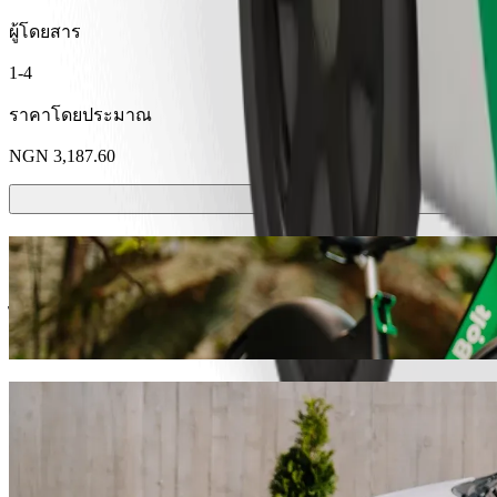
ผู้โดยสาร
1-4
ราคาโดยประมาณ
NGN 3,187.60
สกู๊ตเตอร์หรือจักรยานไฟฟ้า
ไปไหนมาไหนใน คาดูนา ด้วยสกู๊ตเตอร์หรือจักรยานไฟฟ้า
ดาวน์โหลดแอป​ Bolt
เดินทางจาก A. Y Global ไปยัง General Ho
เราแนะนำให้คุณเลือกบริการเรียกรถ Bolt หากคุณกำลังมองหาราคาที
นี้จะใช้เวลาประมาณ 23 นาที และมีค่าใช้จ่ายประมาณ NGN 3