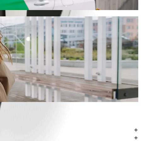
jalisa Street Sabontasha Kaduna
na คือโดย Bolt ซึ่งจะมีค่าใช้จ่ายประมาณ NGN 3,187.60 NGN