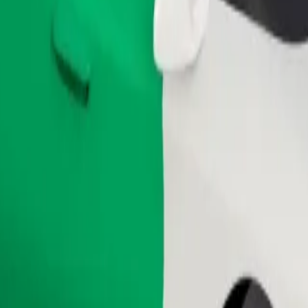
ral Hospital Sabontasha Kaduna Majalisa Street Sabontasha Kaduna
ดาวน์โหลดแอป
Kaduna