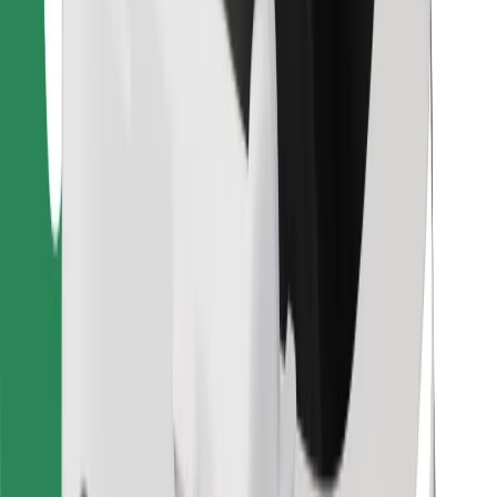
ความปลอดภัย
เรียกรถได้ในไม่กี่นาที!
ดาวน์โหลดแอป Bolt
หาอาหารโปรดของคุณ!
ดาวน์โหลดแอป Bolt Food