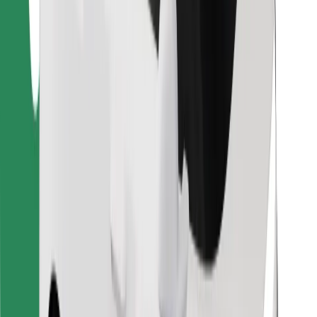
คุกกี้
ความปลอดภัย
เรียกรถได้ในไม่กี่นาที!
ดาวน์โหลดแอป Bolt
หาอาหารโปรดของคุณ!
ดาวน์โหลดแอป Bolt Food